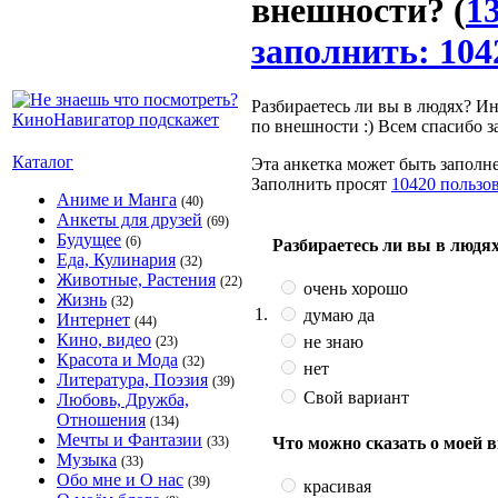
внешности?
(
1
заполнить: 104
Разбираетесь ли вы в людях? Ин
по внешности :) Всем спасибо з
Каталог
Эта анкетка может быть заполне
Заполнить просят
10420 пользо
Аниме и Манга
(40)
Анкеты для друзей
(69)
Будущее
(6)
Разбираетесь ли вы в людя
Еда, Кулинария
(32)
Животные, Растения
(22)
очень хорошо
Жизнь
(32)
1.
думаю да
Интернет
(44)
Кино, видео
не знаю
(23)
Красота и Мода
(32)
нет
Литература, Поэзия
(39)
Свой вариант
Любовь, Дружба,
Отношения
(134)
Мечты и Фантазии
Что можно сказать о моей 
(33)
Музыка
(33)
Обо мне и О нас
(39)
красивая