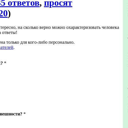
35 ответов
,
просят
20
)
тересно, на сколько верно можно охарактеризовать человека
а ответы!
на только для кого-либо персонально.
вателей
.
х?
*
внешности?
*