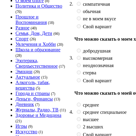
О моём блоге
(8)
2.
симпатичная
Политика и Общество
обычная
(70)
Прошлое и
не в моем вкусе
Воспоминания
(18)
Свой вариант
Разное
(40)
Семья, Дом, Дети
(66)
Спорт
Что можно сказать о моем 
(26)
Увлечения и Хобби
(20)
Школа и образование
добродушная
(28)
3.
высокомерная
Эзотерика,
неоднозначная
Сверхъестественное
(17)
Эмоции
(29)
стерва
Актуальное
(15)
Свой вариант
Алкоголь, табак,
вещества
(5)
Что можно сказать о моей 
Города и страны
(7)
Деньги, Финансы
(13)
Дневник
среднее
(7)
Журналы, Радио, ТВ
(11)
4.
среднее специальное
Здоровье и Медицина
высшее
(21)
Игры
2 высших
(9)
Искусство
(1)
Свой вариант