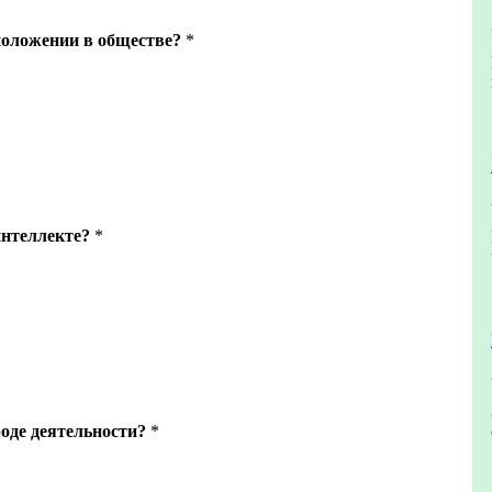
положении в обществе?
*
интеллекте?
*
роде деятельности?
*