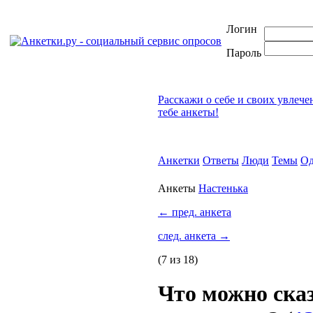
Логин
Пароль
Расскажи о себе и своих увлече
тебе анкеты!
Анкетки
Ответы
Люди
Темы
Од
Анкеты
Настенька
←
пред. анкета
след. анкета
→
(7 из 18)
Что можно сказ