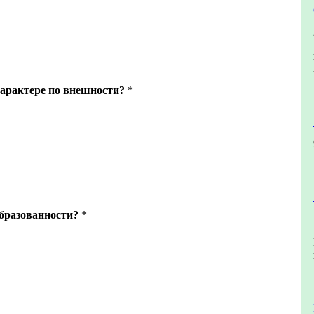
характере по внешности?
*
образованности?
*