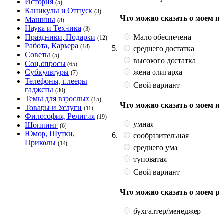
История
(5)
Каникулы и Отпуск
(3)
Что можно сказать о моем 
Машины
(8)
Наука и Техника
(3)
Мало обеспечена
Праздники, Подарки
(12)
Работа, Карьера
(18)
5.
среднего достатка
Советы
(5)
высокого достатка
Соц.опросы
(65)
жена олигарха
Субкультуры
(7)
Телефоны, плееры,
Свой вариант
гаджеты
(30)
Темы для взрослых
(15)
Что можно сказать о моем 
Товары и Услуги
(11)
Философия, Религия
(19)
умная
Шоппинг
(6)
Юмор, Шутки,
6.
сообразительная
Приколы
(14)
среднего ума
туповатая
Свой вариант
Что можно сказать о моем 
бухгалтер/менеджер