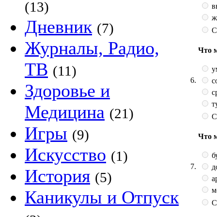
(13)
в
ж
Дневник
(7)
С
Журналы, Радио,
Что 
ТВ
(11)
у
6.
с
Здоровье и
с
т
Медицина
(21)
С
Игры
(9)
Что 
Искусство
(1)
б
7.
д
История
(5)
а
м
Каникулы и Отпуск
С