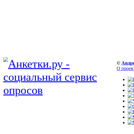
©
Андр
О проек