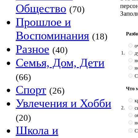
Общество
персо
(70)
Запол
Прошлое и
Воспоминания
Разб
(18)
Разное
о
(40)
1.
д
Семья, Дом, Дети
н
н
(66)
С
Спорт
(26)
Что 
Увлечения и Хобби
к
2.
с
о
(20)
н
Школа и
С