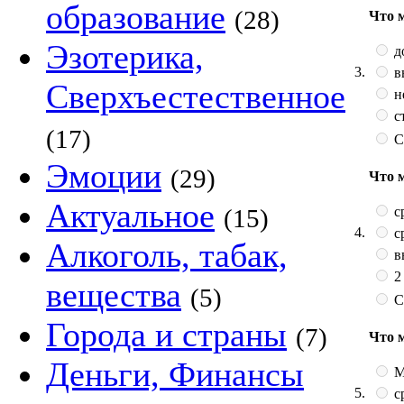
образование
(28)
Что 
Эзотерика,
д
3.
в
Сверхъестественное
н
с
(17)
С
Эмоции
(29)
Что 
Актуальное
с
(15)
4.
с
Алкоголь, табак,
в
2
вещества
(5)
С
Города и страны
(7)
Что 
Деньги, Финансы
М
5.
с