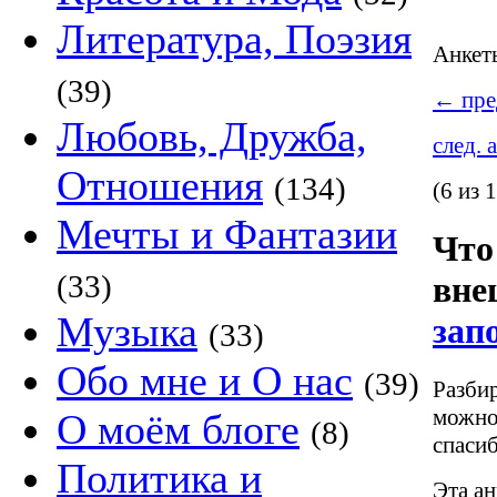
Литература, Поэзия
Анке
(39)
←
пре
Любовь, Дружба,
след. 
Отношения
(134)
(6 из 
Мечты и Фантазии
Что
(33)
вне
Музыка
зап
(33)
Обо мне и О нас
(39)
Разбир
можно
О моём блоге
(8)
спасиб
Политика и
Эта ан