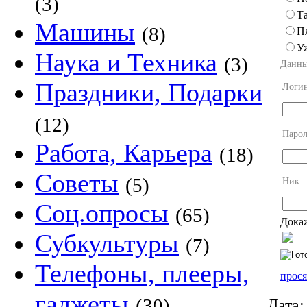
(3)
Та
Машины
(8)
П
У
Наука и Техника
(3)
Данны
Праздники, Подарки
Логи
(12)
Парол
Работа, Карьера
(18)
Советы
(5)
Ник
Соц.опросы
(65)
Докаж
Субкультуры
(7)
Телефоны, плееры,
прося
гаджеты
(30)
Дата: