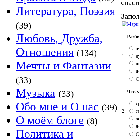
спаси
Литература, Поэзия
Запол
(39)
Любовь, Дружба,
Разб
Отношения
о
(134)
1.
д
Мечты и Фантазии
н
н
(33)
С
Музыка
(33)
Что 
Обо мне и О нас
к
(39)
2.
с
О моём блоге
о
(8)
н
Политика и
С