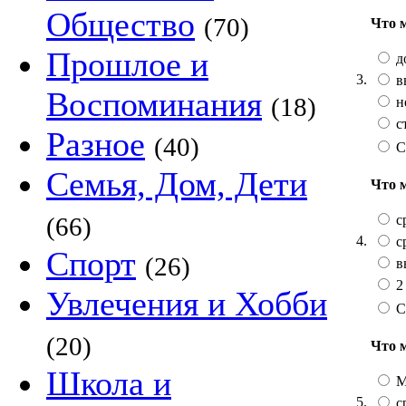
Общество
(70)
Что 
Прошлое и
д
3.
в
Воспоминания
(18)
н
с
Разное
(40)
С
Семья, Дом, Дети
Что 
с
(66)
4.
с
Спорт
(26)
в
2
Увлечения и Хобби
С
(20)
Что 
Школа и
М
5.
с