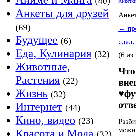
(40)
Анкетк
Анкеты для друзей
Анке
(69)
←
пре
Будущее
(6)
след.
Еда, Кулинария
(32)
(6 из 
Животные,
Что
Растения
(22)
вне
Жизнь
♥фу
(32)
отв
Интернет
(44)
Кино, видео
(23)
Разби
можно
Красота и Мода
(32)