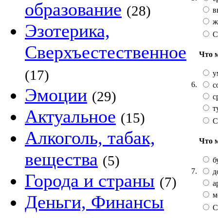
образование
(28)
в
ж
Эзотерика,
С
Сверхъестественное
Что 
(17)
у
6.
с
Эмоции
(29)
с
т
Актуальное
(15)
С
Алкоголь, табак,
Что 
вещества
(5)
б
7.
д
Города и страны
(7)
а
м
Деньги, Финансы
С