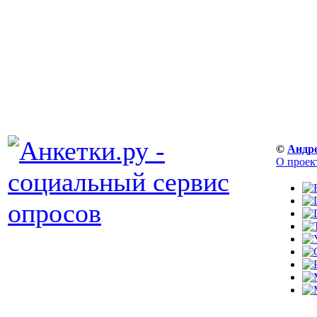
©
Андр
О проек