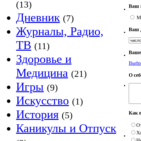
(13)
Ваш 
•
Дневник
(7)
М
Журналы, Радио,
Ваш 
•
ТВ
(11)
Ваше
Здоровье и
•
Выбр
Медицина
(21)
О се
Игры
(9)
•
Искусство
(1)
История
Как 
(5)
Каникулы и Отпуск
О
Х
•
Н