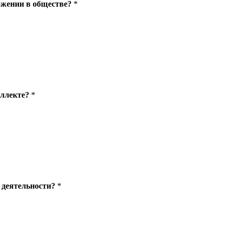
ожении в обществе?
*
еллекте?
*
 деятельности?
*