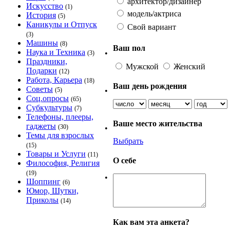
архитектор/дизайнер
Искусство
(1)
модель/актриса
История
(5)
Каникулы и Отпуск
Свой вариант
(3)
Машины
(8)
Ваш пол
Наука и Техника
•
(3)
Праздники,
Мужской
Женский
Подарки
(12)
Работа, Карьера
(18)
Ваш день рождения
Советы
•
(5)
Соц.опросы
(65)
Субкультуры
(7)
Телефоны, плееры,
Ваше место жительства
гаджеты
(30)
•
Темы для взрослых
Выбрать
(15)
Товары и Услуги
(11)
О себе
Философия, Религия
(19)
•
Шоппинг
(6)
Юмор, Шутки,
Приколы
(14)
Как вам эта анкета?