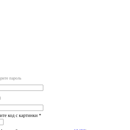
рите пароль
l
дите код с картинки
*