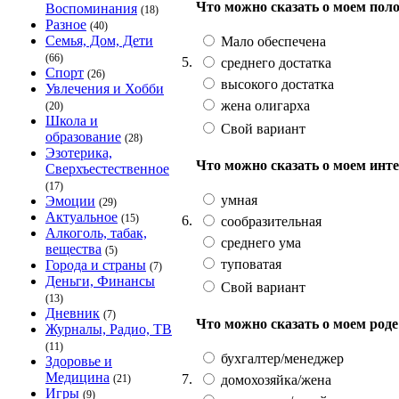
Что можно сказать о моем пол
Воспоминания
(18)
Разное
(40)
Семья, Дом, Дети
Мало обеспечена
(66)
5.
среднего достатка
Спорт
(26)
высокого достатка
Увлечения и Хобби
жена олигарха
(20)
Школа и
Свой вариант
образование
(28)
Эзотерика,
Что можно сказать о моем инт
Сверхъестественное
(17)
умная
Эмоции
(29)
Актуальное
(15)
6.
сообразительная
Алкоголь, табак,
среднего ума
вещества
(5)
туповатая
Города и страны
(7)
Деньги, Финансы
Свой вариант
(13)
Дневник
(7)
Что можно сказать о моем роде
Журналы, Радио, ТВ
(11)
бухгалтер/менеджер
Здоровье и
Медицина
7.
домохозяйка/жена
(21)
Игры
(9)