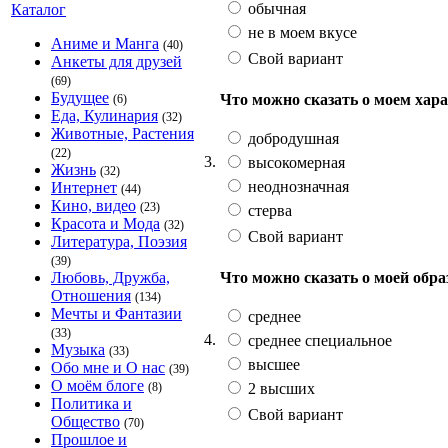
обычная
Каталог
не в моем вкусе
Аниме и Манга
(40)
Свой вариант
Анкеты для друзей
(69)
Будущее
Что можно сказать о моем хар
(6)
Еда, Кулинария
(32)
Животные, Растения
добродушная
(22)
3.
высокомерная
Жизнь
(32)
неоднозначная
Интернет
(44)
Кино, видео
(23)
стерва
Красота и Мода
(32)
Свой вариант
Литература, Поэзия
(39)
Что можно сказать о моей обр
Любовь, Дружба,
Отношения
(134)
Мечты и Фантазии
среднее
(33)
4.
среднее специальное
Музыка
(33)
высшее
Обо мне и О нас
(39)
О моём блоге
2 высших
(8)
Политика и
Свой вариант
Общество
(70)
Прошлое и