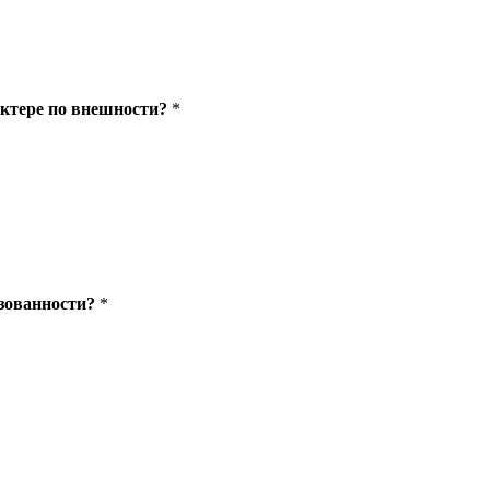
актере по внешности?
*
азованности?
*