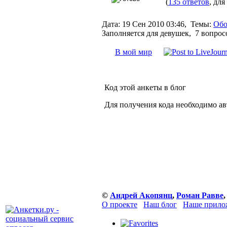
(
135 ответов
, для
Дата:
19 Сен 2010 03:46,
Темы:
Обо
Заполняется для девушек, 7 вопрос
В мой мир
Код этой анкеты в блог
Для получения кода необходимо а
©
Андрей Акопянц
,
Роман Равве
,
О проекте
Наш блог
Наше прило