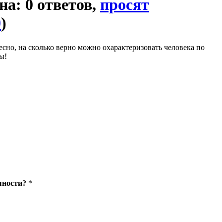
на: 0 ответов,
просят
0
)
есно, на сколько верно можно охарактеризовать человека по
ы!
шности?
*