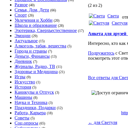
(18)
Разное
(2 из 2)
(40)
Семья, Дом, Дети
(66)
Спорт
(26)
Света
отв
Увлечения и Хобби
(20)
Светуля
Школа и образование
(28)
Эзотерика, Сверхъестественное
(17)
Анкета для друзей 
Эмоции
(29)
Актуальное
(15)
Интересно, кто как 
Алкоголь, табак, вещества
(5)
Города и страны
(7)
Подружитесь
с Свет
Деньги, Финансы
(13)
посмотреть этот отв
Дневник
(7)
Журналы, Радио, ТВ
(11)
Здоровье и Медицина
(21)
Игры
(9)
Все ответы для Свет
Искусство
(1)
История
(5)
Каникулы и Отпуск
(3)
Машины
(8)
Наука и Техника
(3)
Праздники, Подарки
(12)
Работа, Карьера
htt
(18)
Советы
(5)
←
для Светуля
Соц.опросы
(65)