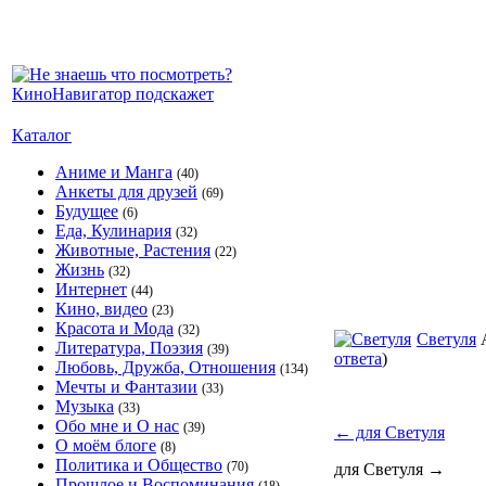
Каталог
Аниме и Манга
(40)
Анкеты для друзей
(69)
Будущее
(6)
Еда, Кулинария
(32)
Животные, Растения
(22)
Жизнь
(32)
Интернет
(44)
Кино, видео
(23)
Красота и Мода
(32)
Светуля
Литература, Поэзия
(39)
ответа
)
Любовь, Дружба, Отношения
(134)
Мечты и Фантазии
(33)
Музыка
(33)
Обо мне и О нас
(39)
←
для Светуля
О моём блоге
(8)
Политика и Общество
(70)
для Светуля
→
Прошлое и Воспоминания