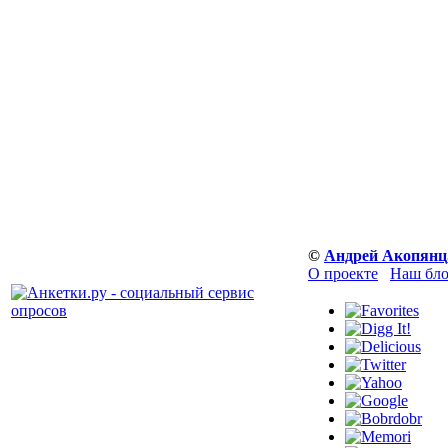
©
Андрей Акопянц
О проекте
Наш бло