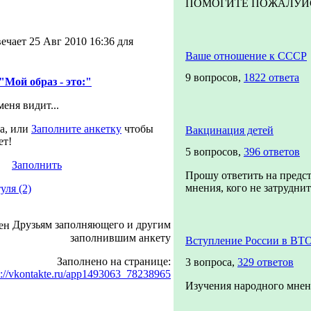
ПОМОГИТЕ ПОЖАЛУЙСТА
ечает 25 Авг 2010 16:36 для
Ваше отношение к СССР
9 вопросов,
1822 ответа
"Мой образ - это:"
меня видит...
а, или
Заполните анкетку
чтобы
Вакцинация детей
ет!
5 вопросов,
396 ответов
Заполнить
Прошу ответить на предс
мнения, кого не затруднит 
уля (2)
Друзьям заполняющего и другим
заполнившим анкету
Вступление России в ВТ
Заполнено на странице:
3 вопроса,
329 ответов
p://vkontakte.ru/app1493063_78238965
Изучения народного мнен