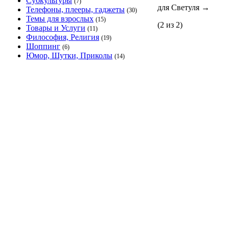
Субкультуры
(7)
для Светуля
→
Телефоны, плееры, гаджеты
(30)
Темы для взрослых
(15)
(2 из 2)
Товары и Услуги
(11)
Философия, Религия
(19)
Шоппинг
(6)
Юмор, Шутки, Приколы
(14)