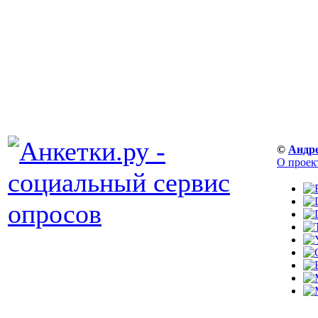
©
Андр
О проек