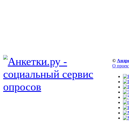
©
Андр
О проек