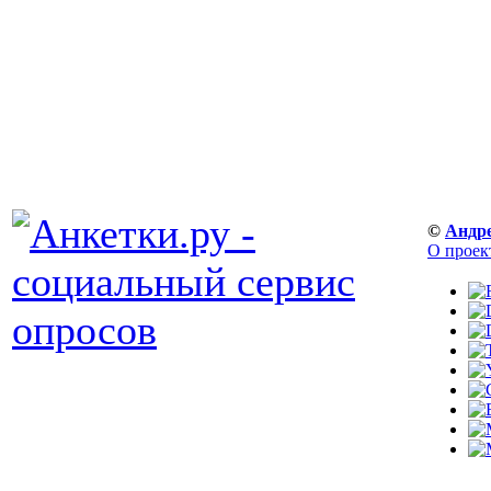
©
Андр
О проек