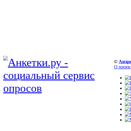
©
Андр
О проек