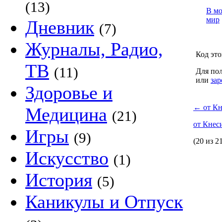
(13)
В м
мир
Дневник
(7)
Журналы, Радио,
Код это
ТВ
(11)
Для пол
или
зар
Здоровье и
←
от Кн
Медицина
(21)
от Кнес
Игры
(9)
(20 из 2
Искусство
(1)
История
(5)
Каникулы и Отпуск