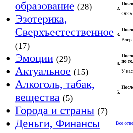
образование
После
(28)
2.
ОбОс
Эзотерика,
Сверхъестественное
Посл
3.
Вчера
(17)
Эмоции
После
(29)
по те
4.
Актуальное
(15)
У нас
Алкоголь, табак,
После
5.
вещества
(5)
-
Города и страны
(7)
Деньги, Финансы
Все отв