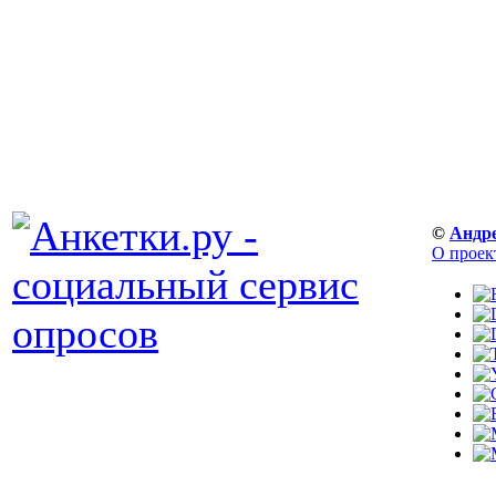
©
Андр
О проек