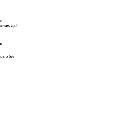
ью
ление. Дай
бы
,это без