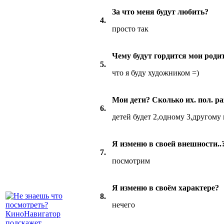
За что меня будут любить?
4.
просто так
Чему будут гордится мои роди
5.
что я буду художником =)
Мои дети? Сколько их. пол. р
6.
детей будет 2,одному 3,другому
Я изменю в своей внешности..
7.
посмотрим
Я изменю в своём характере?
8.
нечего