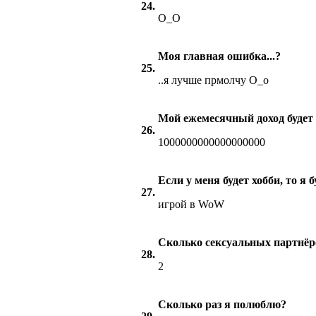
24.
О_О
Моя главная ошибка...?
25.
..я лучше прмолчу О_о
Мой ежемесячный доход будет
26.
1000000000000000000
Если у меня будет хобби, то я б
27.
игрой в WoW
Сколько сексуальных партнёро
28.
2
Сколько раз я полюблю?