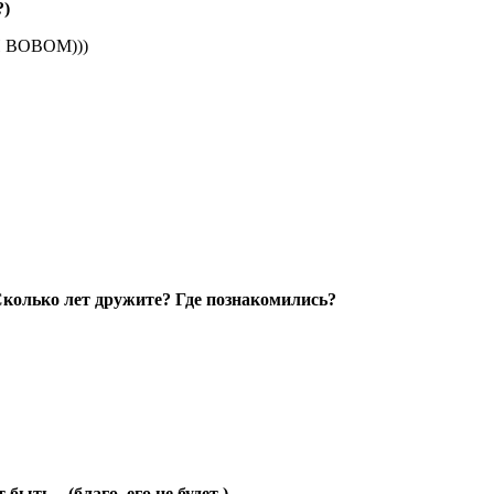
?)
 ВОВОМ)))
 Сколько лет дружите? Где познакомились?
ть... (благо. его не будет )