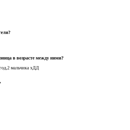
тели?
азница в возрасте между ними?
 год,2 мальчика хДД
?