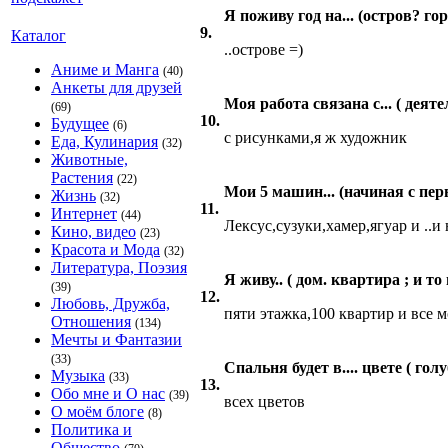
Я поживу год на... (остров? го
9.
Каталог
..острове =)
Аниме и Манга
(40)
Анкеты для друзей
Моя работа связана с... ( деят
(69)
10.
Будущее
(6)
с рисунками,я ж художник
Еда, Кулинария
(32)
Животные,
Растения
(22)
Мои 5 машин... (начиная с пе
Жизнь
(32)
11.
Интернет
(44)
Лексус,сузуки,хамер,ягуар и ..и
Кино, видео
(23)
Красота и Мода
(32)
Литература, Поэзия
Я живу.. ( дом. квартира ; и то
(39)
12.
Любовь, Дружба,
пяти этажка,100 квартир и все м
Отношения
(134)
Мечты и Фантазии
(33)
Спальня будет в.... цвете ( го
Музыка
(33)
13.
Обо мне и О нас
(39)
всех цветов
О моём блоге
(8)
Политика и
Общество