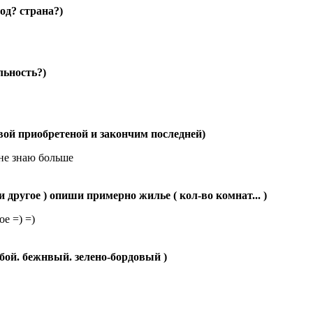
род? страна?)
ельность?)
рвой приобретеной и закончим последней)
 не знаю больше
 и другое ) опиши примерно жилье ( кол-во комнат... )
ое =) =)
лубой. бежнвый. зелено-бордовый )