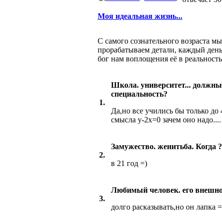
Моя идеальная жизнь...
С самого сознательного возраста м
прорабатываем детали, каждый день
бог нам воплощения её в реальность 
Школа. университет... должны
специальность?
1.
Да,но все учились бы только до 
смысла у-2х=0 зачем оно надо....
Замужество. женитьба. Когда ?
2.
в 21 год =)
Любимый человек. его внешн
3.
долго расказывать,но он лапка =