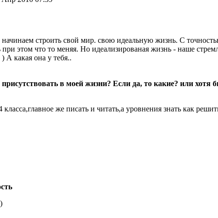
ы начинаем строить свой мир. свою идеальную жизнь. С точност
 при этом что то меняя. Но идеализированая жизнь - наше стрем
) А какая она у тебя..
 присутствовать в моей жизни? Если да, то какие? или хотя 
4 класса,главное же писать и читать,а уровнения знать как решить
ость
)