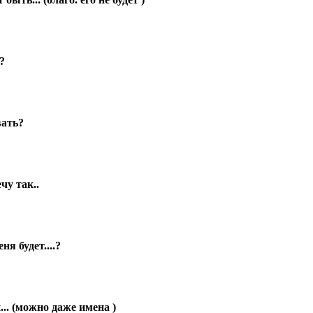
?
вать?
чу так..
я будет....?
... (можно даже имена )