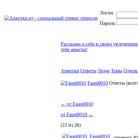
Логин
Пароль
Расскажи о себе и своих увлечениях
тебе анкеты!
Анкетки
Ответы
Люди
Темы
Однок
Faust0010
Ответы
(все
←
от Faust0010
от Faust0010
→
(22 из 26)
Faust0010
отвечает 30