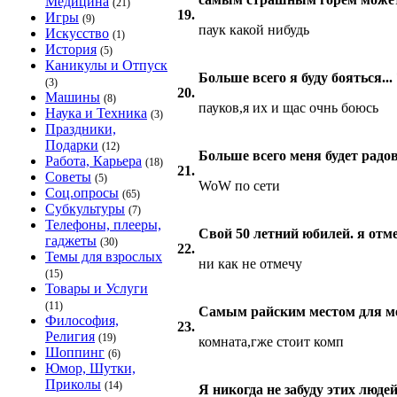
Медицина
(21)
19.
Игры
(9)
паук какой нибудь
Искусство
(1)
История
(5)
Каникулы и Отпуск
Больше всего я буду бояться... 
(3)
20.
Машины
(8)
пауков,я их и щас очнь боюсь
Наука и Техника
(3)
Праздники,
Подарки
(12)
Больше всего меня будет радо
Работа, Карьера
(18)
21.
Советы
(5)
WoW по сети
Соц.опросы
(65)
Субкультуры
(7)
Телефоны, плееры,
Свой 50 летний юбилей. я отме
гаджеты
(30)
22.
Темы для взрослых
ни как не отмечу
(15)
Товары и Услуги
(11)
Самым райским местом для мен
Философия,
23.
Религия
(19)
комната,гже стоит комп
Шоппинг
(6)
Юмор, Шутки,
Приколы
(14)
Я никогда не забуду этих людей