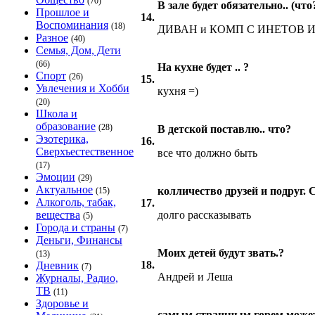
(70)
В зале будет обязательно.. (что
Прошлое и
14.
Воспоминания
(18)
ДИВАН и КОМП С ИНЕТОВ И
Разное
(40)
Семья, Дом, Дети
(66)
На кухне будет .. ?
Спорт
(26)
15.
Увлечения и Хобби
кухня =)
(20)
Школа и
образование
(28)
В детской поставлю.. что?
Эзотерика,
16.
Сверхъестественное
все что должно быть
(17)
Эмоции
(29)
Актуальное
колличество друзей и подруг.
(15)
Алкоголь, табак,
17.
вещества
долго рассказывать
(5)
Города и страны
(7)
Деньги, Финансы
Моих детей будут звать.?
(13)
18.
Дневник
(7)
Андрей и Леша
Журналы, Радио,
ТВ
(11)
Здоровье и
самым страшным горем может бы