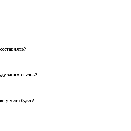
 составлять?
уду заниматься...7
в у меня будет?