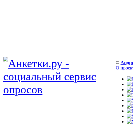
©
Андр
О проек