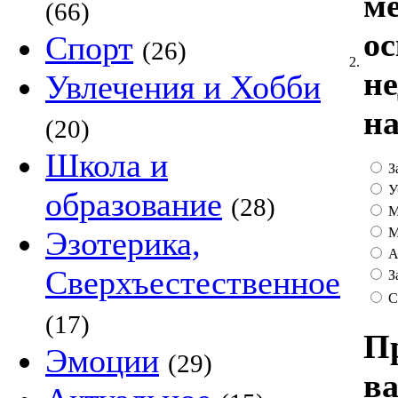
ме
(66)
ос
Спорт
(26)
2.
н
Увлечения и Хобби
на
(20)
Школа и
З
У
образование
(28)
М
М
Эзотерика,
А
Сверхъестественное
За
С
(17)
Пр
Эмоции
(29)
ва