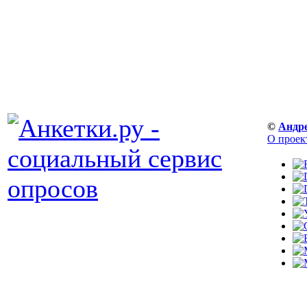
©
Андр
О проек