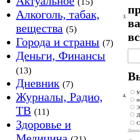
Актуальное
(15)
пр
Алкоголь, табак,
3.
ва
вещества
(5)
в
Города и страны
(7)
Деньги, Финансы
(13)
В
Дневник
(7)
М
Журналы, Радио,
4.
н
ТВ
Эт
(11)
Д
Здоровье и
С
Данны
Медицина
(21)