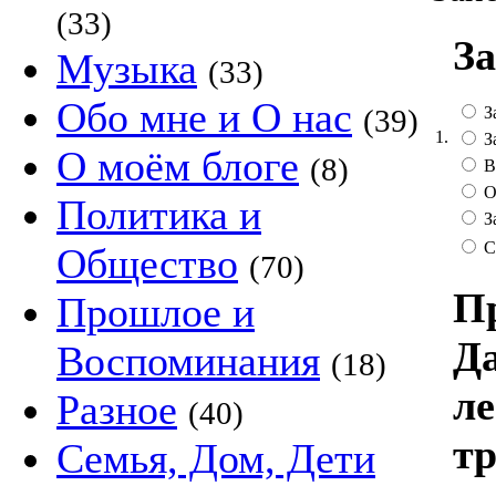
(33)
За
Музыка
(33)
Обо мне и О нас
З
(39)
1.
З
О моём блоге
(8)
В
О
Политика и
З
С
Общество
(70)
Пр
Прошлое и
Да
Воспоминания
(18)
ле
Разное
(40)
тр
Семья, Дом, Дети