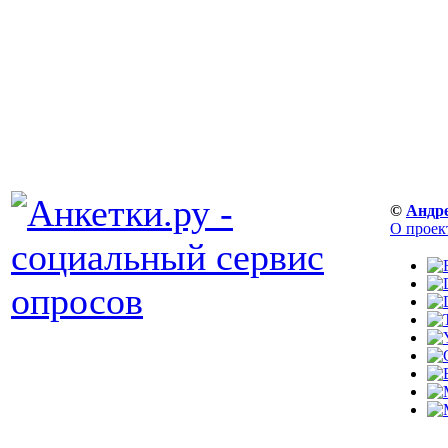
©
Андр
О проек