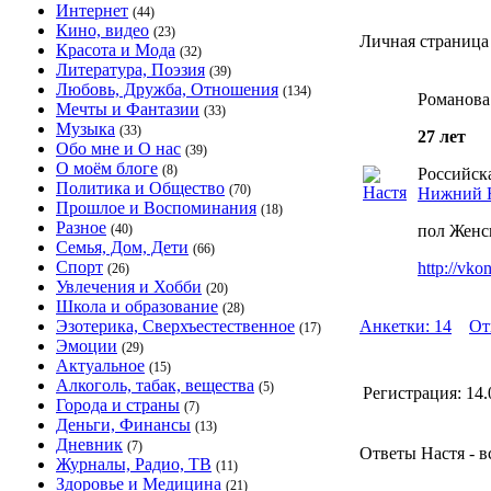
Интернет
(44)
Кино, видео
(23)
Личная страница
Красота и Мода
(32)
Литература, Поэзия
(39)
Любовь, Дружба, Отношения
(134)
Романова
Мечты и Фантазии
(33)
Музыка
(33)
27 лет
Обо мне и О нас
(39)
О моём блоге
(8)
Российска
Политика и Общество
(70)
Нижний 
Прошлое и Воспоминания
(18)
Разное
(40)
пол Женс
Семья, Дом, Дети
(66)
Спорт
http://vko
(26)
Увлечения и Хобби
(20)
Школа и образование
(28)
Эзотерика, Сверхъестественное
Анкетки: 14
От
(17)
Эмоции
(29)
Актуальное
(15)
Алкоголь, табак, вещества
(5)
Регистрация:
14.
Города и страны
(7)
Деньги, Финансы
(13)
Дневник
(7)
Ответы Настя - в
Журналы, Радио, ТВ
(11)
Здоровье и Медицина
(21)