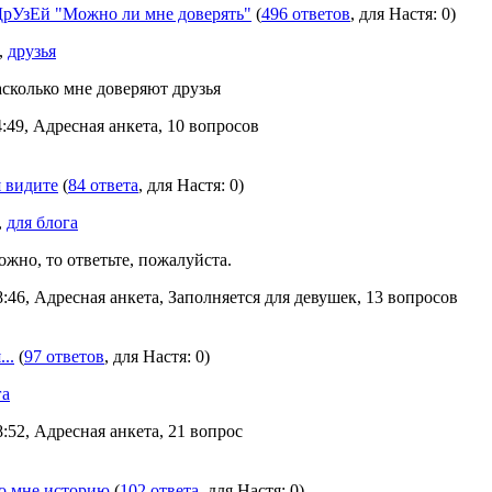
рУзЕй "Можно ли мне доверять"
(
496 ответов
, для Настя: 0)
,
друзья
асколько мне доверяют друзья
:49, Адресная анкета, 10 вопросов
 видите
(
84 ответа
, для Настя: 0)
,
для блога
ожно, то ответьте, пожалуйста.
:46, Адресная анкета, Заполняется для девушек, 13 вопросов
..
(
97 ответов
, для Настя: 0)
га
:52, Адресная анкета, 21 вопрос
о мне историю
(
102 ответа
, для Настя: 0)