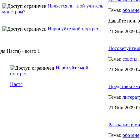
Является ли твой учитель
Темы:
обо мне
монстром?
Давайте поигр
Нарисуйте мой портрет
21 Янв 2009 04
Посоветуйте м
ля Настя) - всего 1
Темы:
советы
,
Нарисуйте мой
21 Янв 2009 04
портрет
Настя
Представьте ч
Темы:
литерат
21 Янв 2009 05
Расскажите мне
Темы:
обо мне