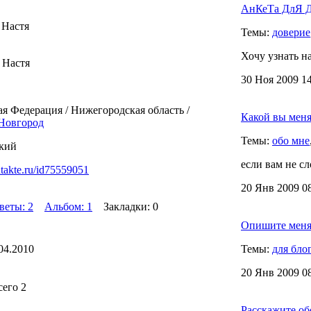
АнКеТа ДлЯ Д
 Настя
Темы:
доверие
Хочу узнать н
 Настя
30 Ноя 2009 14
я Федерация / Нижегородская область /
Какой вы меня
Новгород
Темы:
обо мне
кий
если вам не сл
ntakte.ru/id75559051
20 Янв 2009 08
веты: 2
Альбом: 1
Закладки: 0
Опишите меня.
04.2010
Темы:
для бло
20 Янв 2009 08
сего 2
Расскажите об