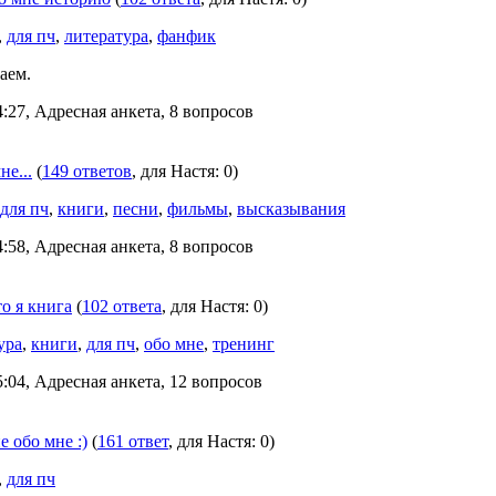
,
для пч
,
литература
,
фанфик
аем.
:27, Адресная анкета, 8 вопросов
не...
(
149 ответов
, для Настя: 0)
для пч
,
книги
,
песни
,
фильмы
,
высказывания
:58, Адресная анкета, 8 вопросов
то я книга
(
102 ответа
, для Настя: 0)
ура
,
книги
,
для пч
,
обо мне
,
тренинг
:04, Адресная анкета, 12 вопросов
 обо мне :)
(
161 ответ
, для Настя: 0)
,
для пч