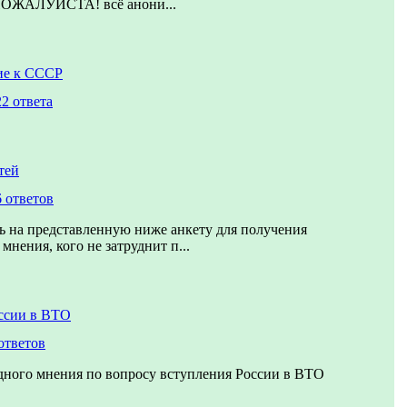
ЖАЛУЙСТА! всё анони...
ие к СССР
2 ответа
тей
6 ответов
ь на представленную ниже анкету для получения
мнения, кого не затруднит п...
ссии в ВТО
ответов
дного мнения по вопросу вступления России в ВТО