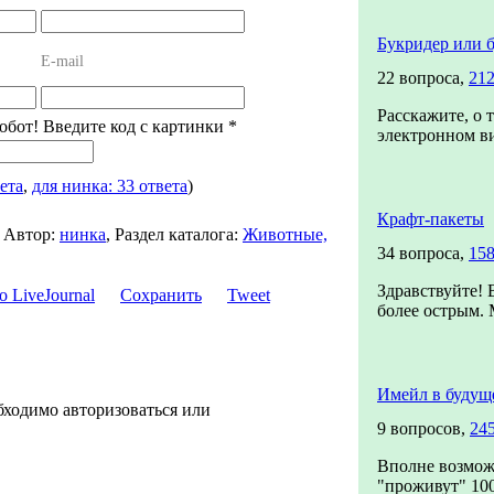
Букридер или 
E-mail
22 вопроса,
212
Расскажите, о 
робот! Введите код с картинки
*
электронном ви
ета
,
для нинка: 33 ответа
)
Крафт-пакеты
,
Автор:
нинка
,
Раздел каталога:
Животные,
34 вопроса,
158
Здравствуйте! 
Сохранить
Tweet
более острым. 
Имейл в будущ
бходимо авторизоваться или
9 вопросов,
24
Вполне возможн
"проживут" 1000