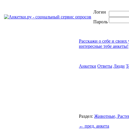
Логин
Пароль
Расскажи о себе и своих
интересные тебе анкеты!
Анкетки
Ответы
Люди
Т
Раздел:
Животные, Расте
←
пред. анкета