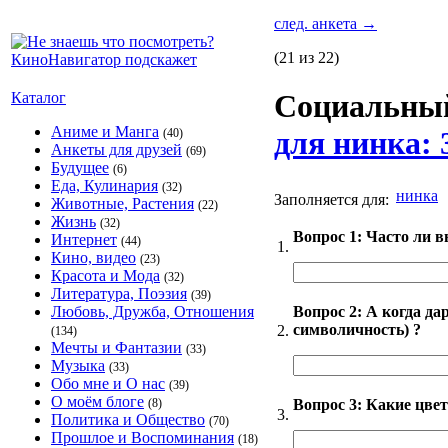
след. анкета
→
(21 из 22)
Социальны
Каталог
Аниме и Манга
для нинка: 
(40)
Анкеты для друзей
(69)
Будущее
(6)
Еда, Кулинария
(32)
нинка
Заполняется для:
Животные, Растения
(22)
Жизнь
(32)
Вопрос 1: Часто ли 
Интернет
(44)
1.
Кино, видео
(23)
Красота и Мода
(32)
Литература, Поэзия
(39)
Вопрос 2: А когда да
Любовь, Дружба, Отношения
символичность) ?
2.
(134)
Мечты и Фантазии
(33)
Музыка
(33)
Обо мне и О нас
(39)
О моём блоге
Вопрос 3: Какие цвет
(8)
3.
Политика и Общество
(70)
Прошлое и Воспоминания
(18)