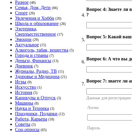
Разное
(40)
Семья, Дом, Дети
(66)
Вопрос 4: Знаете ли 
Спорт
(26)
?
4.
Увлечения и Хобби
(20)
Школа и образование
(28)
Эзотерика,
Сверхъестественное
(17)
Вопрос 5: Какой ваш
Эмоции
5.
(29)
Актуальное
(15)
Алкоголь, табак, вещества
(5)
Города и страны
(7)
Вопрос 6: А что вы де
Деньги, Финансы
(13)
6.
Дневник
(7)
Журналы, Радио, ТВ
(11)
Здоровье и Медицина
(21)
Вопрос 7: знаете ли а
Игры
(9)
7.
Искусство
(1)
История
(5)
Каникулы и Отпуск
Данные для регистрации
(3)
Машины
(8)
Логин
Наука и Техника
(3)
Праздники, Подарки
(12)
Работа, Карьера
(18)
Советы
(5)
Пароль
Соц.опросы
(65)