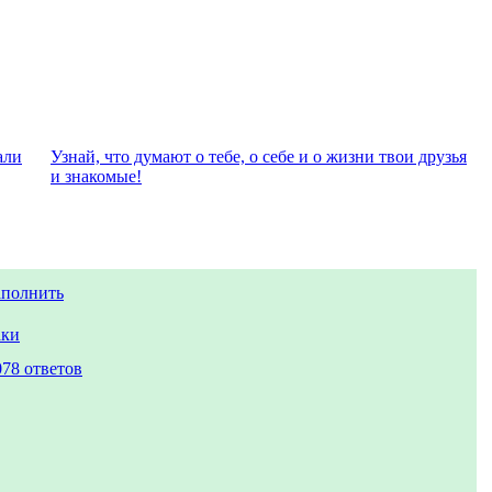
али
Узнай, что думают о тебе, о себе и о жизни твои друзья
и знакомые!
аполнить
аки
078 ответов