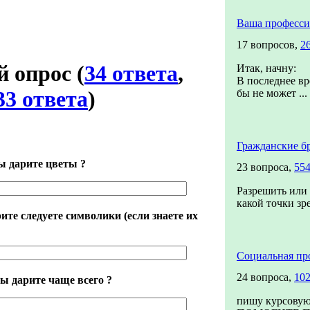
Ваша професси
17 вопросов,
2
й опрос
(
34 ответа
,
Итак, начну:
В последнее вр
33 ответа
)
бы не может ...
Гражданские б
вы дарите цветы ?
23 вопроса,
554
Разрешить или 
какой точки зр
рите следуете символики (если знаете их
Социальная пр
24 вопроса,
102
ы дарите чаще всего ?
пишу курсовую,