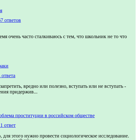
я
67 ответов
емя очень часто сталкиваюсь с тем, что школьник не то что
раки
 ответа
запретить, вредно или полезно, вступать или не вступать -
ения придержив...
облема проституции в российском обществе
1 ответ
 для этого нужно провести социологическое исследование.