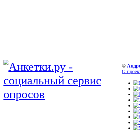
©
Андр
О проек