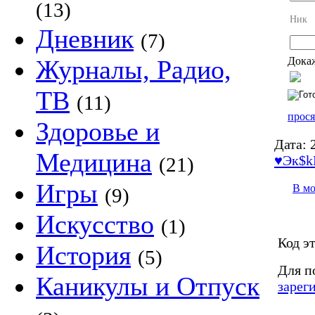
(13)
Ник
Дневник
(7)
Докаж
Журналы, Радио,
ТВ
(11)
прося
Здоровье и
Дата:
2
Медицина
♥Эк$
(21)
Игры
В м
(9)
Искусство
(1)
Код э
История
(5)
Для п
Каникулы и Отпуск
зарег