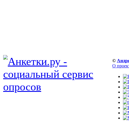
©
Андр
О проек