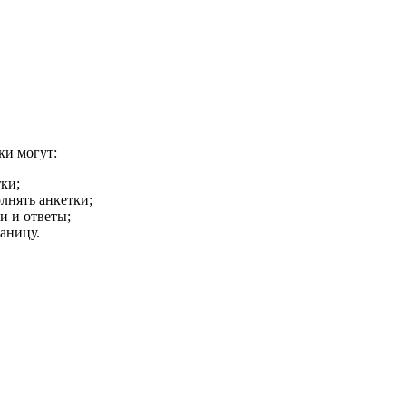
ки могут:
ки;
лнять анкетки;
и и ответы;
аницу.