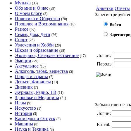
Музыка
(33)
Обо мне и О нас
Анкетки
Ответы
(39)
О моём блоге
(8)
Зарегистрируйтес
Политика и Общество
(70)
Прошлое и Воспоминания
(18)
Войти
Разное
(40)
Семья, Дом, Дети
Зарегистри
(66)
Спорт
(26)
Увлечения и Хобби
(20)
Школа и образование
(28)
Эзотерика, Сверхъестественное
Логин:
(17)
Эмоции
(29)
Пароль:
Актуальное
(15)
Алкоголь, табак, вещества
(5)
Города и страны
(7)
Деньги, Финансы
(13)
Дневник
(7)
Журналы, Радио, ТВ
(11)
Здоровье и Медицина
(21)
Игры
(9)
Забыли или не зн
Искусство
(1)
История
Логин:
(5)
Каникулы и Отпуск
(3)
Машины
E-mail:
(8)
Наука и Техника
(3)