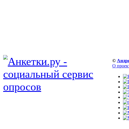
©
Андр
О проек