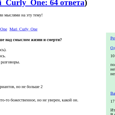
i_Curly_One: 64 ответа
)
ми мыслями на эту тему!
Mari_Curly_One
Ре
ше над смыслом жизни и смерти?
Од
сь).
юсь.
10
 разговоры.
по
не
не
риантов, но не больше 2
Ва
то-то божественное, но не уверен, какой он.
17
Ит
В 