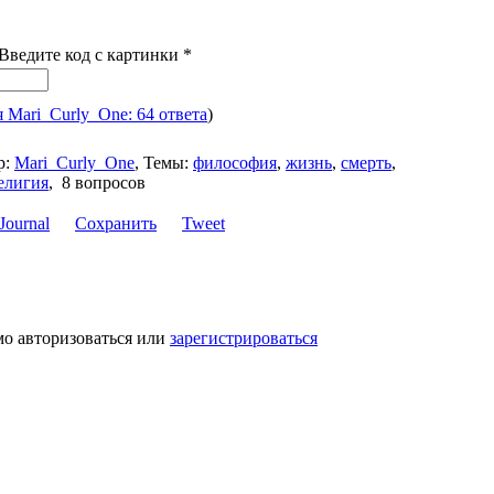
 Введите код с картинки
*
я Mari_Curly_One: 64 ответа
)
р:
Mari_Curly_One
,
Темы:
философия
,
жизнь
,
смерть
,
елигия
,
8 вопросов
Сохранить
Tweet
мо авторизоваться или
зарегистрироваться