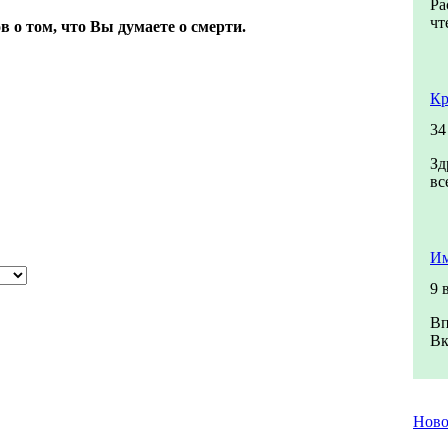
Ра
чт
в о том, что Вы думаете о смерти.
Кр
34
Зд
вс
Им
9 
Вп
Вк
Нов