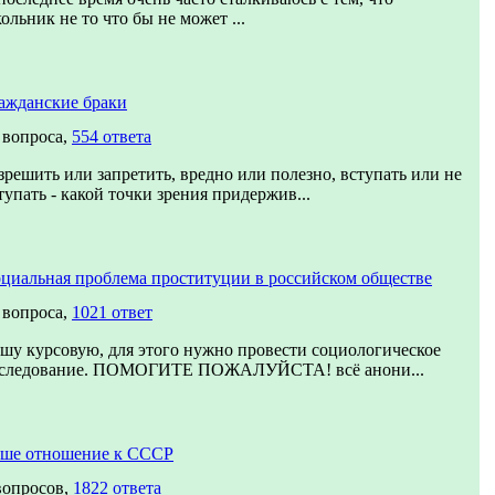
ольник не то что бы не может ...
ажданские браки
 вопроса,
554 ответа
зрешить или запретить, вредно или полезно, вступать или не
тупать - какой точки зрения придержив...
циальная проблема проституции в российском обществе
 вопроса,
1021 ответ
шу курсовую, для этого нужно провести социологическое
следование. ПОМОГИТЕ ПОЖАЛУЙСТА! всё анони...
ше отношение к СССР
вопросов,
1822 ответа