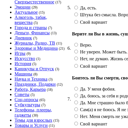
Сверхъестественное
(17)
Эмоции
5.
Да, есть.
(29)
Актуальное
(15)
Штука без смысла. Впроч
Алкоголь, табак,
Свой вариант
вещества
(5)
Города и страны
(7)
Деньги, Финансы
(13)
Верите ли Вы в жизнь, су
Дневник
(7)
Журналы, Радио, ТВ
(11)
Верю.
6.
Здоровье и Медицина
(21)
Не уверен. Может быть. 
Игры
(9)
Искусство
Нет, не думаю. Жизнь се
(1)
История
(5)
Свой вариант
Каникулы и Отпуск
(3)
Машины
(8)
Боитесь ли Вы смерти, сво
Наука и Техника
(3)
Праздники, Подарки
(12)
Да. У меня фобия.
Работа, Карьера
(18)
Советы
(5)
Да, боюсь, за себя и ро
7.
Соц.опросы
(65)
Да. Мне страшно было б
Субкультуры
(7)
Сам(а) я не боюсь. Я не
Телефоны, плееры,
гаджеты
(30)
Нет. Меня смерть не ужа
Темы для взрослых
(15)
Свой вариант
Товары и Услуги
(11)