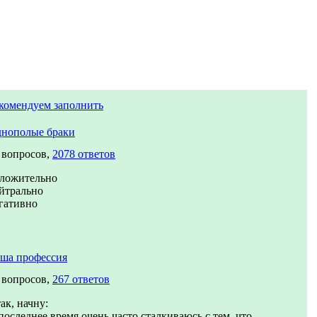
комендуем заполнить
нополые браки
 вопросов,
2078 ответов
ложительно
йтрально
гативно
ша профессия
 вопросов,
267 ответов
ак, начну:
последнее время очень часто сталкиваюсь с тем, что