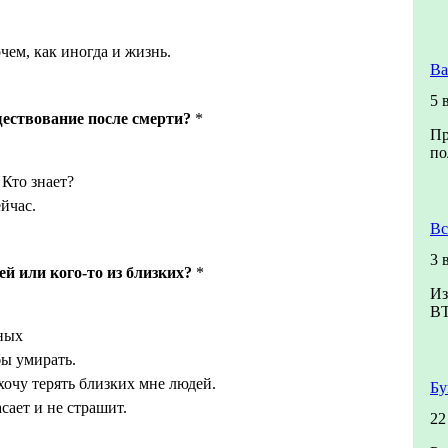
ем, как иногда и жизнь.
Ва
5 
ществование после смерти?
*
Пр
по
Кто знает?
йчас.
Вс
3 
ей или кого-то из близких?
*
Из
В
дных
ы умирать.
 хочу терять близких мне людей.
Бу
сает и не страшит.
22