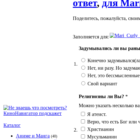
ответ
,
для Mar
Поделитесь, пожалуйста, свои
Заполняется для:
Задумывались ли вы рань
Конечно задумывался(ла
1.
Нет, ни разу. Но задума
Нет, это бессмысленные
Свой вариант
Религиозны ли Вы?
*
Можно указать несколько ва
Я атеист.
Верю, что есть Бог или ч
Каталог
Христианин
2.
Аниме и Манга
Мусульманин
(40)