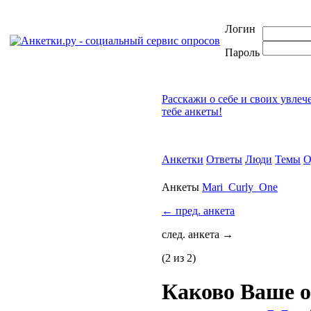
Логин
Пароль
Расскажи о себе и своих увлеч
тебе анкеты!
Анкетки
Ответы
Люди
Темы
О
Анкеты
Mari_Curly_One
←
пред. анкета
след. анкета
→
(2 из 2)
Каково Ваше 