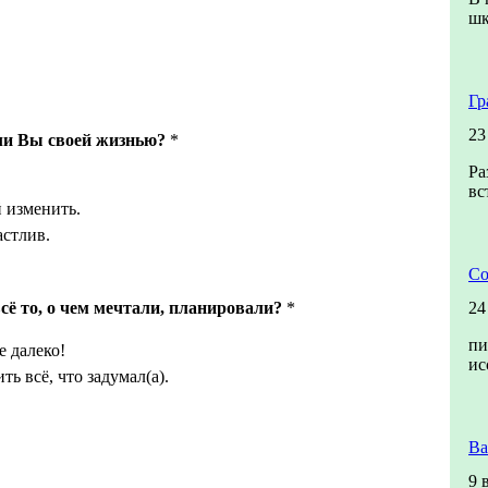
шк
Гр
23
ли Вы своей жизнью?
*
Ра
вс
й изменить.
астлив.
Со
сё то, о чем мечтали, планировали?
*
24
пи
е далеко!
ис
ь всё, что задумал(а).
Ва
9 