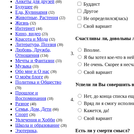
Анкеты для друзей
(69)
Буддист
Будущее
(6)
Другое
Еда, Кулинария
(32)
Животные, Растения
Не определился(лась)
(22)
Жизнь
(32)
Свой вариант
Интернет
(44)
Кино, видео
(23)
Счастливы ли, довольны 
Красота и Мода
(32)
Литература, Поэзия
(39)
Любовь, Дружба,
Вполне.
3.
Отношения
(134)
Я бы хотел кое-что в не
Мечты и Фантазии
(33)
Не очень. Скорее я несч
Музыка
(33)
Обо мне и О нас
Свой вариант
(39)
О моём блоге
(8)
Политика и Общество
Успели ли Вы совершить в
(70)
Прошлое и
Нет, до конца списка ещ
Воспоминания
(18)
4.
Вряд ли я смогу исполнит
Разное
(40)
Семья, Дом, Дети
(66)
Кажется, да!
Спорт
(26)
Свой вариант
Увлечения и Хобби
(20)
Школа и образование
(28)
Есть ли у смерти смысл?
Эзотерика,