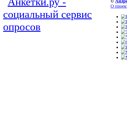
©
Андр
О проек