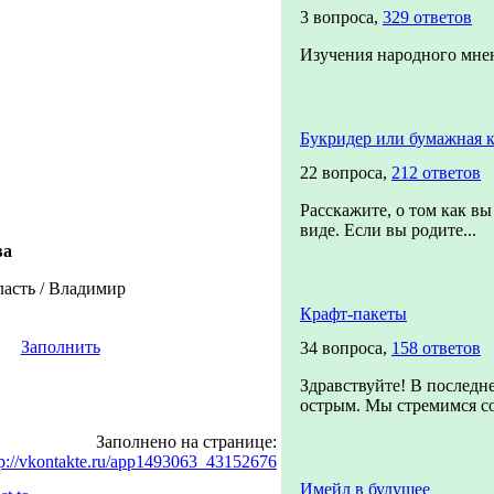
3 вопроса,
329 ответов
Изучения народного мне
Букридер или бумажная к
22 вопроса,
212 ответов
Расскажите, о том как в
виде. Если вы родите...
ва
асть / Владимир
Крафт-пакеты
Заполнить
34 вопроса,
158 ответов
Здравствуйте! В последне
острым. Мы стремимся со
Заполнено на странице:
tp://vkontakte.ru/app1493063_43152676
Имейл в будущее