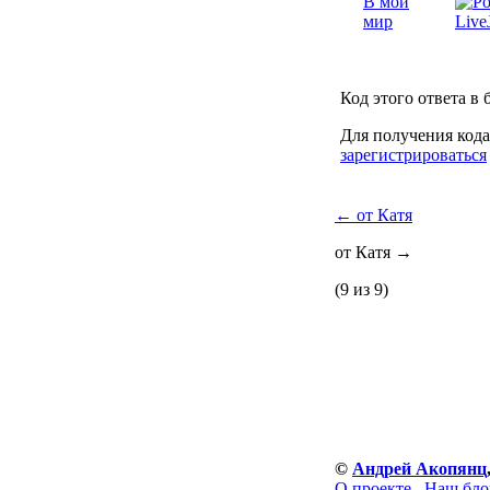
В мой
мир
Код этого ответа в 
Для получения кода
зарегистрироваться
←
от Катя
от Катя
→
(9 из 9)
©
Андрей Акопянц
О проекте
Наш бло