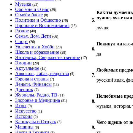
Музыка
(33)
Обо мне и О нас
(39)
Как ты думаешь,
О моём блоге
(8)
лучше, хуже или
Политика и Общество
5.
(70)
Прошлое и Воспоминания
(18)
лучше
Разное
(40)
Семья, Дом, Дети
(66)
Спорт
(26)
Покинул ли кто-
Увлечения и Хобби
(20)
6.
Школа и образование
(28)
да
Эзотерика, Сверхъестественное
(17)
Эмоции
(29)
Актуальное
(15)
Любимые предм
Алкоголь, табак, вещества
(5)
7.
Города и страны
(7)
русский язык, фи
Деньги, Финансы
(13)
Дневник
(7)
Журналы, Радио, ТВ
(11)
Нелюбимые пре
Здоровье и Медицина
(21)
8.
Игры
музыка, история,
(9)
Искусство
(1)
История
(5)
Каникулы и Отпуск
Чего ждешь от н
(3)
Машины
9.
(8)
Наука и Техника
хз
(3)