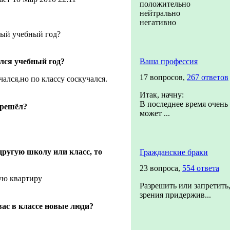
положительно
нейтрально
негативно
вый учебный год?
ался учебный год?
Ваша профессия
17 вопросов,
267 ответов
чался,но по классу соскучался.
Итак, начну:
В последнее время очень 
ерешёл?
может ...
другую школу или класс, то
Гражданские браки
23 вопроса,
554 ответа
ую квартиру
Разрешить или запретить,
зрения придержив...
вас в классе новые люди?