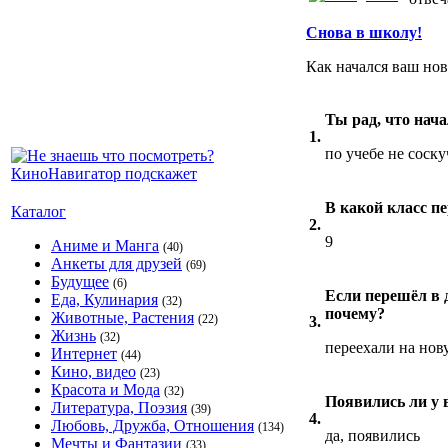
Снова в школу!
Как начался ваш но
Ты рад, что нач
1.
по учебе не соску
В какой класс п
Каталог
2.
9
Аниме и Манга
(40)
Анкеты для друзей
(69)
Будущее
(6)
Если перешёл в 
Еда, Кулинария
(32)
почему?
Животные, Растения
(22)
3.
Жизнь
(32)
переехали на нов
Интернет
(44)
Кино, видео
(23)
Красота и Мода
(32)
Появились ли у 
Литература, Поэзия
(39)
4.
Любовь, Дружба, Отношения
(134)
да, появились
Мечты и Фантазии
(33)