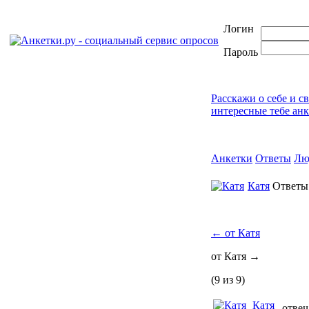
Логин
Пароль
Расскажи о себе и с
интересные тебе ан
Анкетки
Ответы
Лю
Катя
Ответ
←
от Катя
от Катя
→
(9 из 9)
Катя
отвеч