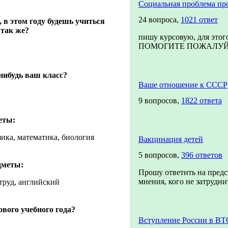
Социальная проблема пр
24 вопроса,
1021 ответ
 в этом году будешь учиться
 так же?
пишу курсовую, для этог
ПОМОГИТЕ ПОЖАЛУЙСТА
нибудь ваш класс?
Ваше отношение к СССР
9 вопросов,
1822 ответа
еты:
зика, математика, биология
Вакцинация детей
5 вопросов,
396 ответов
дметы:
Прошу ответить на пред
мнения, кого не затруднит
 труд, английский
ового учебного года?
Вступление России в ВТ