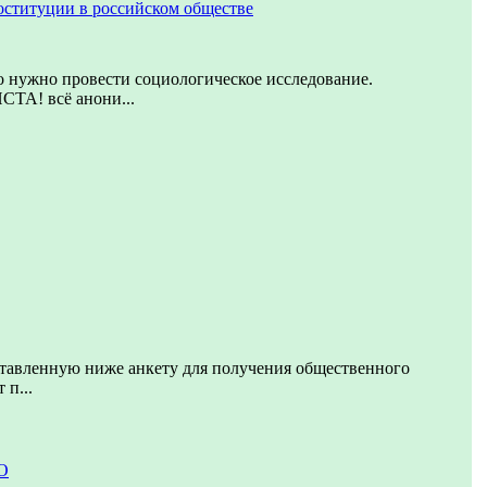
оституции в российском обществе
о нужно провести социологическое исследование.
! всё анони...
ставленную ниже анкету для получения общественного
 п...
О