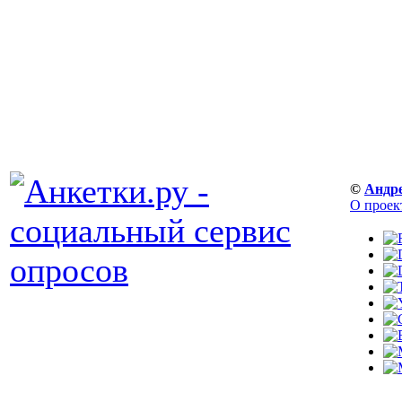
©
Андр
О проек