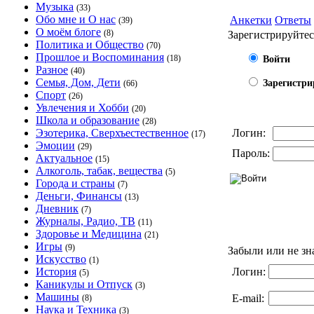
Музыка
(33)
Обо мне и О нас
Анкетки
Ответы
(39)
О моём блоге
(8)
Зарегистрируйтес
Политика и Общество
(70)
Прошлое и Воспоминания
(18)
Войти
Разное
(40)
Семья, Дом, Дети
Зарегистри
(66)
Спорт
(26)
Увлечения и Хобби
(20)
Школа и образование
(28)
Эзотерика, Сверхъестественное
Логин:
(17)
Эмоции
(29)
Пароль:
Актуальное
(15)
Алкоголь, табак, вещества
(5)
Города и страны
(7)
Деньги, Финансы
(13)
Дневник
(7)
Журналы, Радио, ТВ
(11)
Здоровье и Медицина
(21)
Игры
(9)
Забыли или не зн
Искусство
(1)
История
Логин:
(5)
Каникулы и Отпуск
(3)
Машины
E-mail:
(8)
Наука и Техника
(3)