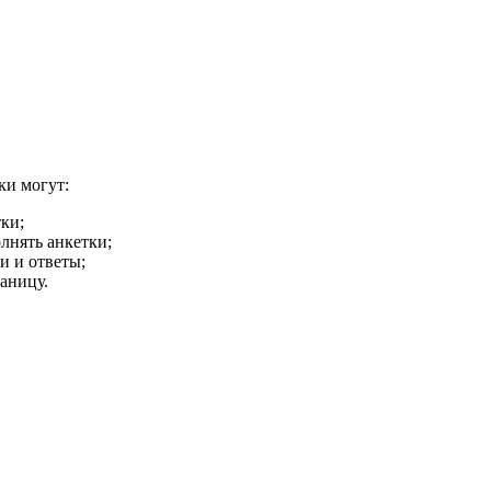
ки могут:
ки;
лнять анкетки;
и и ответы;
аницу.