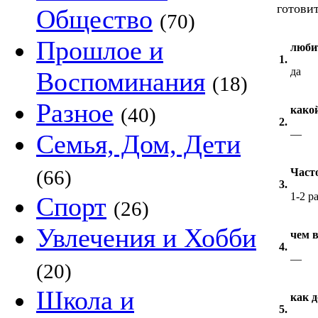
готови
Общество
(70)
Прошлое и
люби
1.
да
Воспоминания
(18)
Разное
(40)
како
2.
—
Семья, Дом, Дети
(66)
Част
3.
1-2 р
Спорт
(26)
Увлечения и Хобби
чем 
4.
—
(20)
Школа и
как д
5.