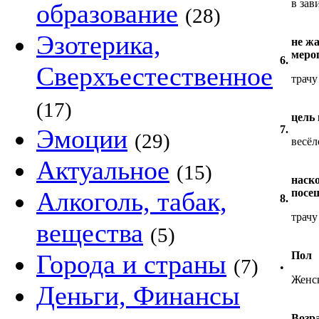
в зав
образование
(28)
Эзотерика,
не жа
меро
6.
Сверхъестественное
трачу
(17)
цель
7.
Эмоции
(29)
весё
Актуальное
(15)
наск
Алкоголь, табак,
посе
8.
трачу
вещества
(5)
Города и страны
Пол
(7)
•
Женс
Деньги, Финансы
Возр