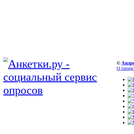
©
Андр
О проек