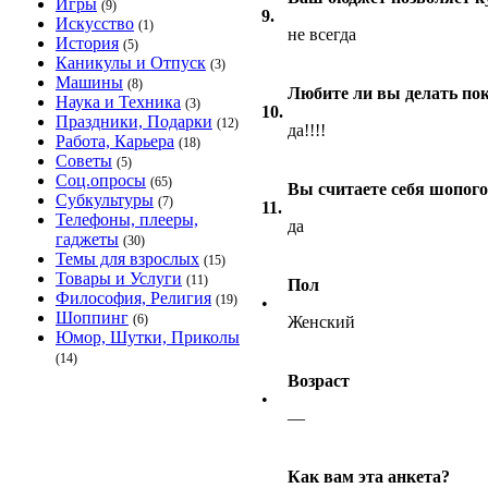
Игры
(9)
9.
Искусство
(1)
не всегда
История
(5)
Каникулы и Отпуск
(3)
Машины
(8)
Любите ли вы делать по
Наука и Техника
(3)
10.
Праздники, Подарки
(12)
да!!!!
Работа, Карьера
(18)
Советы
(5)
Соц.опросы
(65)
Вы считаете себя шопог
Субкультуры
(7)
11.
Телефоны, плееры,
да
гаджеты
(30)
Темы для взрослых
(15)
Товары и Услуги
(11)
Пол
Философия, Религия
(19)
•
Шоппинг
(6)
Женский
Юмор, Шутки, Приколы
(14)
Возраст
•
—
Как вам эта анкета?