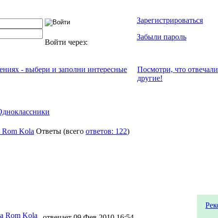
Зарегистрироваться
Забыли пароль
Войти через:
чениях - выбери и заполни интересные
Посмотри, что отвeчали
другие!
Одноклассники
 Rom Kola
Ответы
(всего
ответов: 122
)
Рек
а Rom Kola
отвечает 09 Фев 2010 16:54