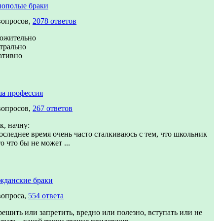
ополые браки
вопросов,
2078 ответов
ожительно
трально
ативно
а профессия
вопросов,
267 ответов
к, начну:
оследнее время очень часто сталкиваюсь с тем, что школьник
то что бы не может ...
жданские браки
вопроса,
554 ответа
решить или запретить, вредно или полезно, вступать или не