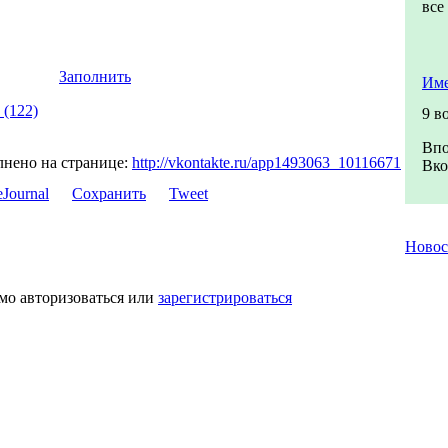
все
Заполнить
Име
 (122)
9 в
Впо
лнено на странице:
http://vkontakte.ru/app1493063_10116671
Вко
Сохранить
Tweet
Ново
мо авторизоваться или
зарегистрироваться