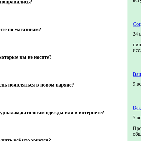
вст
 понравились?
Соц
ите по магазинам?
24 
пиш
исс
которые вы не носите?
Ваш
9 в
ень появляться в новом наряде?
Вак
журналам,катологам одежды или в интернете?
5 в
Про
общ
пить всё что хочется?