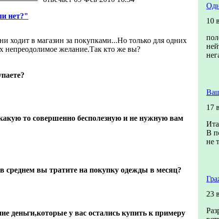
Одн
и нет?"
10 
пол
ни ходит в магазин за покупками...Но только для одних
ней
их непреодолимое желание.Так кто же вы?
нег
упаете?
Ваш
17 
какую то совершенно бесполезную и не нужную вам
Ита
В п
не 
в среднем вы тратите на покупку одежды в месяц?
Гра
23 
Раз
ие деньги,которые у вас остались купить к примеру