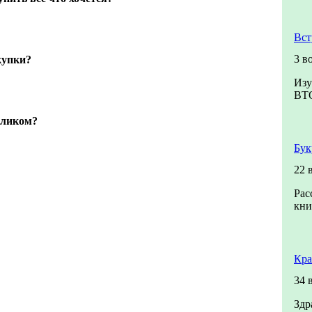
Вст
3 в
купки?
Изу
ВТ
оликом?
Бук
22 
Рас
кни
Кра
34 
Здр