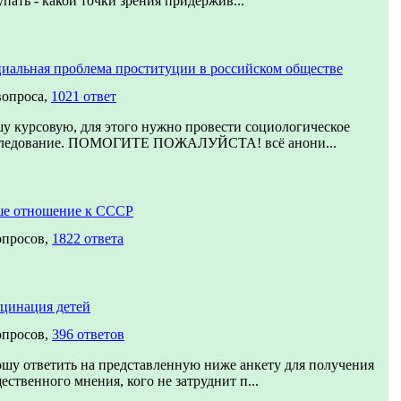
упать - какой точки зрения придержив...
иальная проблема проституции в российском обществе
вопроса,
1021 ответ
у курсовую, для этого нужно провести социологическое
ледование. ПОМОГИТЕ ПОЖАЛУЙСТА! всё анони...
е отношение к СССР
опросов,
1822 ответа
цинация детей
опросов,
396 ответов
шу ответить на представленную ниже анкету для получения
ественного мнения, кого не затруднит п...