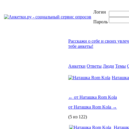
Логин
Пароль
Расскажи о себе и своих увле
тебе анкеты!
Анкетки
Ответы
Люди
Темы
Наташка
←
от Наташка Rom Kola
от Наташка Rom Kola
→
(5 из 122)
Наташк