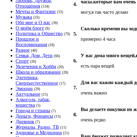
Любовь, Дружба,
часы.которые вам очень
4.
Отношения
(134)
Мечты и Фантазии
могу,я так часто делаю
(33)
Музыка
(33)
Обо мне и О нас
(39)
О моём блоге
Сколько времени вы ход
(8)
Политика и Общество
5.
(70)
Прошлое и
примерно 4 часа
Воспоминания
(18)
Разное
(40)
Семья, Дом, Дети
У вас дома много вещей,
(66)
6.
Спорт
(26)
есть пара вещей
Увлечения и Хобби
(20)
Школа и образование
(28)
Эзотерика,
Для вас важно каждый д
Сверхъестественное
(17)
7.
Эмоции
(29)
очень важно
Актуальное
(15)
Алкоголь, табак,
вещества
(5)
Вы делаете покупки по 
Города и страны
(7)
8.
Деньги, Финансы
(13)
очень редко
Дневник
(7)
Журналы, Радио, ТВ
(11)
Здоровье и Медицина
(21)
Ваш бюджет позволяет ку