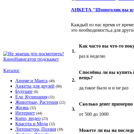
АНКЕТА "Шопоголик вы ил
Каждый из нас время от време
это необходимость,а для друг
Как часто вы что-то пок
1.
раз в неделю
Каталог
Способны ли вы купить 
вещь?
2.
Аниме и Манга
(40)
Анкеты для друзей
(69)
да,такое было и и не раз
Будущее
(6)
Еда, Кулинария
(32)
Животные, Растения
(22)
Сколько денег примерно 
Жизнь
(32)
3.
Интернет
(44)
от 500 до 1000
Кино, видео
(23)
Красота и Мода
(32)
Литература, Поэзия
(39)
Можете ли вы на последн