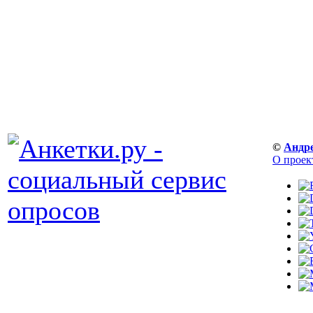
©
Андр
О проек