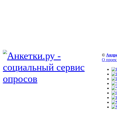
©
Андр
О проек