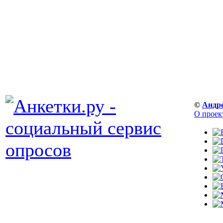
©
Андр
О проек