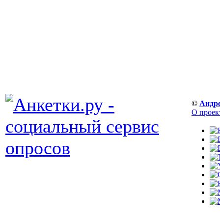
©
Андр
О проек