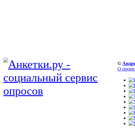
©
Андр
О проек