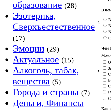
образование
(28)
В чё
Эзотерика,
В
4.
Сверхъестественное
В
В
(17)
С
Эмоции
(29)
Чем 
Можно
Актуальное
(15)
О
Алкоголь, табак,
За
5.
Сл
вещества
(5)
Ес
См
Города и страны
(7)
Гу
С
Деньги, Финансы
Как 