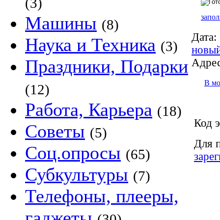
(3)
запол
Машины
(8)
Дата:
Наука и Техника
(3)
новый
Праздники, Подарки
Адрес
В м
(12)
Работа, Карьера
(18)
Код э
Советы
(5)
Для 
Соц.опросы
(65)
заре
Субкультуры
(7)
Телефоны, плееры,
гаджеты
(30)