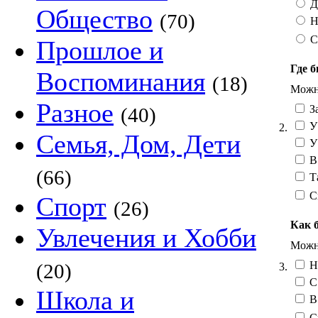
Д
Общество
(70)
Н
С
Прошлое и
Где б
Воспоминания
(18)
Можно
Разное
За
(40)
У 
2.
Семья, Дом, Дети
У
В
(66)
Та
С
Спорт
(26)
Как 
Увлечения и Хобби
Можно
Н
(20)
3.
С 
Школа и
В 
С