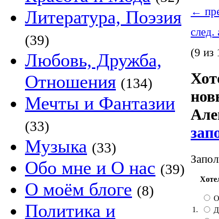
←
пре
Литература, Поэзия
след.
(39)
(9 из 
Любовь, Дружба,
Хот
Отношения
(134)
нов
Мечты и Фантазии
Але
(33)
зап
Музыка
(33)
Запол
Обо мне и О нас
(39)
Хоте
О моём блоге
(8)
О
Политика и
1.
Д