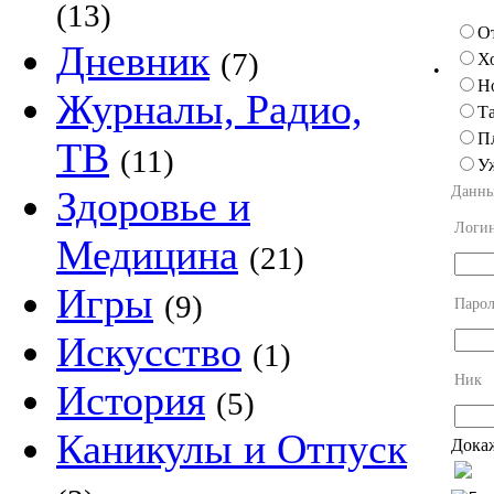
(13)
О
Дневник
(7)
Х
•
Н
Журналы, Радио,
Та
П
ТВ
(11)
У
Данны
Здоровье и
Логи
Медицина
(21)
Игры
(9)
Парол
Искусство
(1)
Ник
История
(5)
Каникулы и Отпуск
Докаж