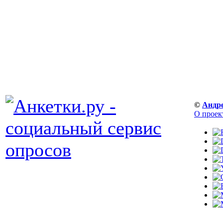
©
Андр
О проек