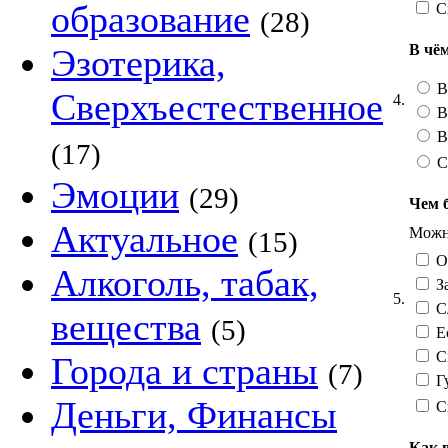
образование
С
(28)
В чё
Эзотерика,
В
Сверхъестественное
4.
В
В
(17)
С
Эмоции
(29)
Чем 
Актуальное
Можно
(15)
О
Алкоголь, табак,
За
5.
Сл
вещества
(5)
Ес
См
Города и страны
(7)
Гу
Деньги, Финансы
С
Как 