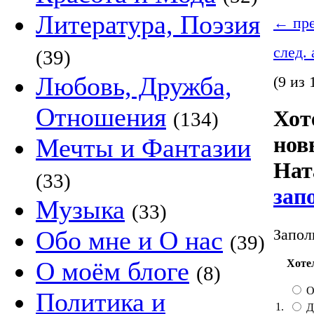
Литература, Поэзия
←
пре
след.
(39)
Любовь, Дружба,
(9 из 
Отношения
Хот
(134)
нов
Мечты и Фантазии
Нат
(33)
зап
Музыка
(33)
Запол
Обо мне и О нас
(39)
О моём блоге
Хоте
(8)
О
Политика и
1.
Д