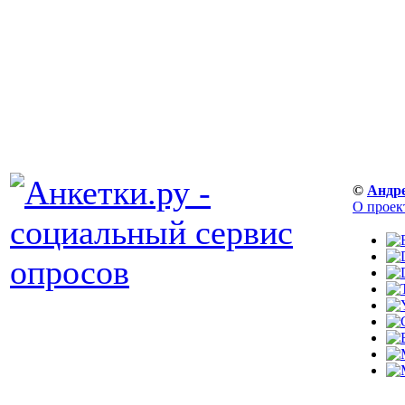
©
Андр
О проек