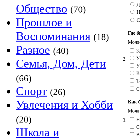
Д
Общество
(70)
Н
Прошлое и
С
Воспоминания
Где б
(18)
Можно
Разное
(40)
За
У 
2.
Семья, Дом, Дети
У
В
(66)
Та
Спорт
С
(26)
Увлечения и Хобби
Как 
Можно
(20)
Н
3.
С 
Школа и
В 