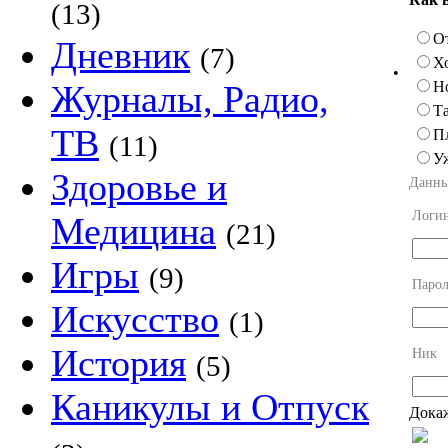
(13)
О
Дневник
(7)
Х
•
Н
Журналы, Радио,
Та
ТВ
П
(11)
У
Здоровье и
Данны
Логи
Медицина
(21)
Игры
(9)
Парол
Искусство
(1)
История
Ник
(5)
Каникулы и Отпуск
Докаж