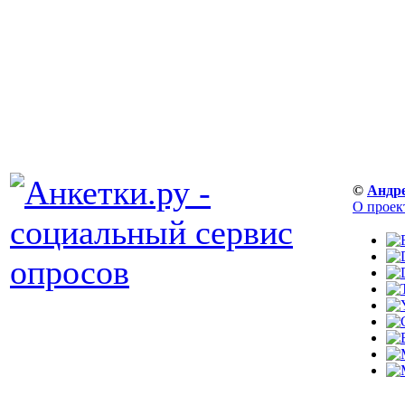
©
Андр
О проек