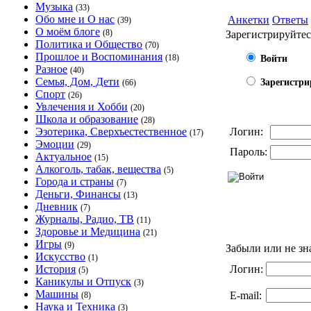
Музыка
(33)
Обо мне и О нас
Анкетки
Ответы
(39)
О моём блоге
(8)
Зарегистрируйтес
Политика и Общество
(70)
Прошлое и Воспоминания
(18)
Войти
Разное
(40)
Семья, Дом, Дети
Зарегистри
(66)
Спорт
(26)
Увлечения и Хобби
(20)
Школа и образование
(28)
Эзотерика, Сверхъестественное
Логин:
(17)
Эмоции
(29)
Пароль:
Актуальное
(15)
Алкоголь, табак, вещества
(5)
Города и страны
(7)
Деньги, Финансы
(13)
Дневник
(7)
Журналы, Радио, ТВ
(11)
Здоровье и Медицина
(21)
Игры
(9)
Забыли или не зн
Искусство
(1)
История
Логин:
(5)
Каникулы и Отпуск
(3)
Машины
E-mail:
(8)
Наука и Техника
(3)