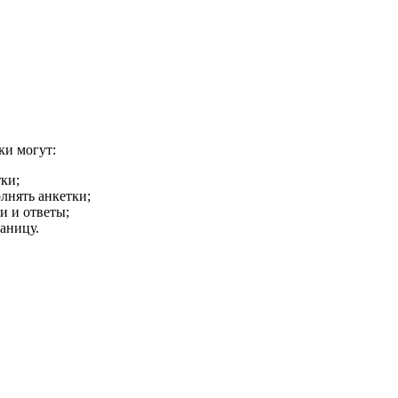
ки могут:
ки;
лнять анкетки;
и и ответы;
аницу.