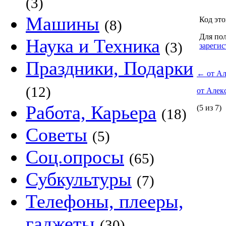
(3)
Машины
Код это
(8)
Для пол
Наука и Техника
(3)
зарегис
Праздники, Подарки
←
от Ал
(12)
от Алек
Работа, Карьера
(5 из 7)
(18)
Советы
(5)
Соц.опросы
(65)
Субкультуры
(7)
Телефоны, плееры,
гаджеты
(30)