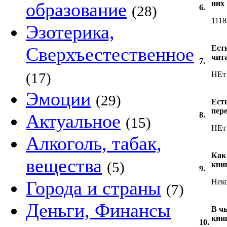
образование
них
(28)
6.
1118
Эзотерика,
Сверхъестественное
Ест
чит
7.
(17)
НЕт
Эмоции
(29)
Ест
пер
Актуальное
8.
(15)
НЕт
Алкоголь, табак,
Как
вещества
(5)
кни
9.
Города и страны
Неко
(7)
Деньги, Финансы
В чь
кни
10.