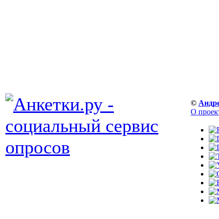
©
Андр
О проек