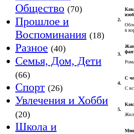
Общество
(70)
Кака
изо
Прошлое и
2.
Обло
в ко
Воспоминания
(18)
Разное
(40)
Жан
фант
3.
Семья, Дом, Дети
Ром
(66)
С ч
4.
Спорт
(26)
С вс
Увлечения и Хобби
Как
5.
(20)
Жила
Школа и
Мно