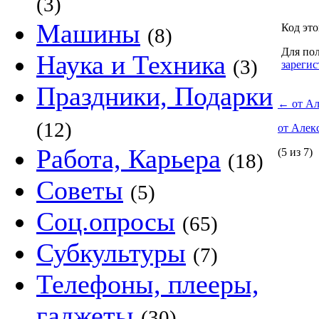
(3)
Машины
Код это
(8)
Для пол
Наука и Техника
(3)
зарегис
Праздники, Подарки
←
от Ал
(12)
от Алек
Работа, Карьера
(5 из 7)
(18)
Советы
(5)
Соц.опросы
(65)
Субкультуры
(7)
Телефоны, плееры,
гаджеты
(30)