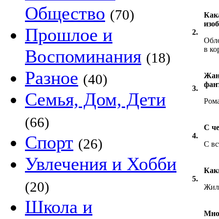
Общество
(70)
Кака
изо
Прошлое и
2.
Обло
в ко
Воспоминания
(18)
Разное
(40)
Жан
фант
3.
Семья, Дом, Дети
Ром
(66)
С ч
4.
Спорт
(26)
С вс
Увлечения и Хобби
Как
5.
(20)
Жила
Школа и
Мно