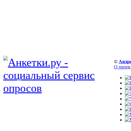
©
Андр
О проек