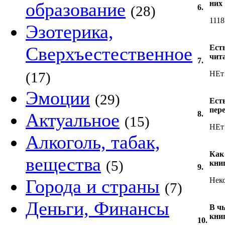
образование
них
(28)
6.
1118
Эзотерика,
Сверхъестественное
Ест
чит
7.
(17)
НЕт
Эмоции
(29)
Ест
пер
Актуальное
8.
(15)
НЕт
Алкоголь, табак,
Как
вещества
(5)
кни
9.
Города и страны
Неко
(7)
Деньги, Финансы
В чь
кни
10.