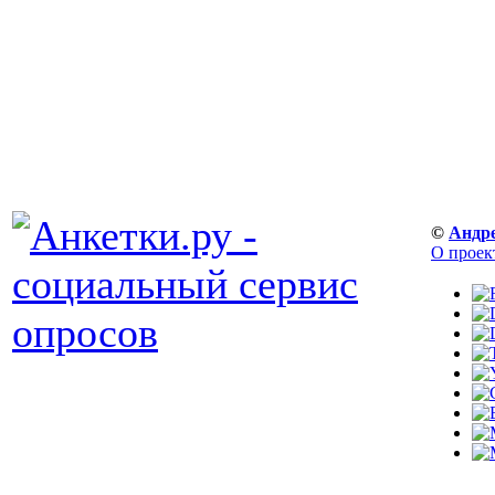
©
Андр
О проек