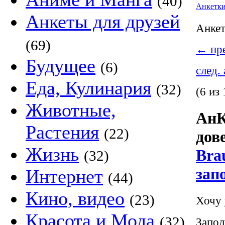
(40)
Анкетк
Анкеты для друзей
Анке
(69)
←
пре
Будущее
(6)
след.
Еда, Кулинария
(32)
(6 из 
Животные,
АнК
Растения
(22)
дов
Жизнь
Bra
(32)
зап
Интернет
(44)
Кино, видео
(23)
Хочу 
Красота и Мода
(32)
Запол