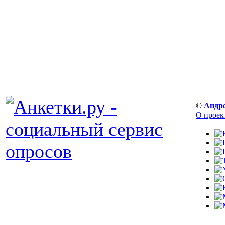
©
Андр
О проек