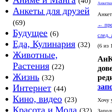
(40)
Анкетк
Анкеты для друзей
Анке
(69)
←
пре
Будущее
(6)
след.
Еда, Кулинария
(32)
(6 из 
Животные,
АнК
Растения
(22)
дов
Жизнь
ред
(32)
зап
Интернет
(44)
Кино, видео
(23)
Хочу 
Красота и Мода
(32)
Запол