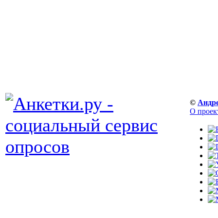
©
Андр
О проек