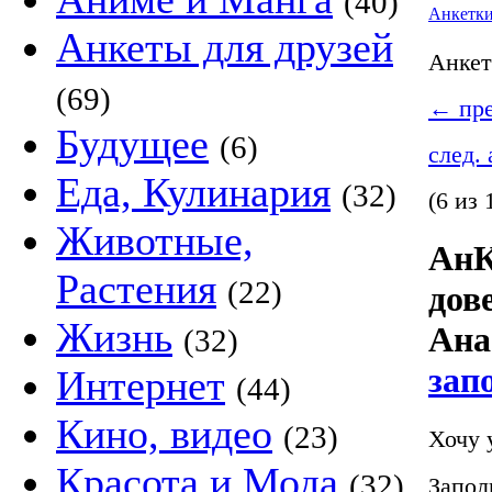
(40)
Анкетк
Анкеты для друзей
Анке
(69)
←
пре
Будущее
(6)
след.
Еда, Кулинария
(32)
(6 из 
Животные,
АнК
Растения
(22)
дов
Жизнь
Ана
(32)
зап
Интернет
(44)
Кино, видео
(23)
Хочу 
Красота и Мода
(32)
Запол