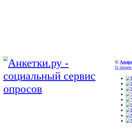
©
Андр
О проек