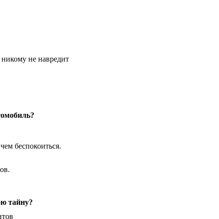
о никому не навредит
томобиль?
 чем беспокоиться.
ов.
ою тайну?
нтов