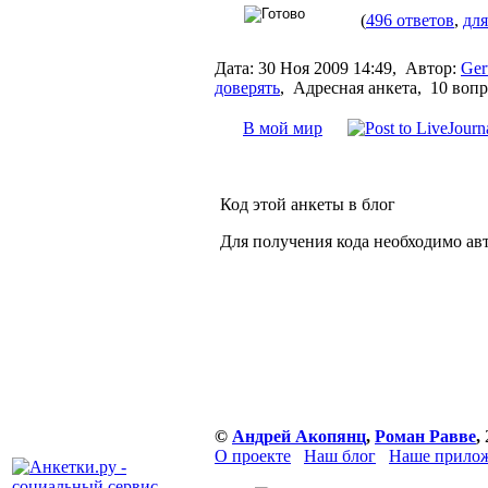
(
496 ответов
,
для
Дата:
30 Ноя 2009 14:49,
Автор:
Ger
доверять
,
Адресная анкета, 10 воп
В мой мир
Код этой анкеты в блог
Для получения кода необходимо ав
©
Андрей Акопянц
,
Роман Равве
,
О проекте
Наш блог
Наше прилож