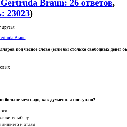
 Gertruda Braun: 26 ответов
,
: 23023
)
 друзья
ertruda Braun
лларов под чесное слово (если бы столько свободных денег б
довых
ачи больше чем надо, как думаешь я поступлю?
ноги
оловину заберу
и лишнего и отдам