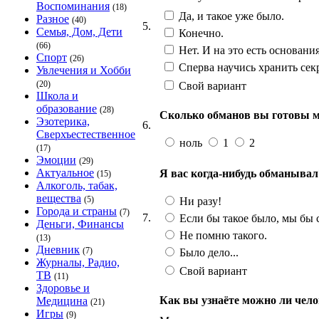
Воспоминания
(18)
Да, и такое уже было.
Разное
(40)
5.
Семья, Дом, Дети
Конечно.
(66)
Нет. И на это есть основания
Спорт
(26)
Сперва научись хранить сек
Увлечения и Хобби
(20)
Свой вариант
Школа и
образование
(28)
Сколько обманов вы готовы мн
Эзотерика,
6.
Сверхъестественное
ноль
1
2
(17)
Эмоции
(29)
Актуальное
Я вас когда-нибудь обманывал
(15)
Алкоголь, табак,
вещества
(5)
Ни разу!
Города и страны
(7)
7.
Если бы такое было, мы бы с
Деньги, Финансы
Не помню такого.
(13)
Дневник
(7)
Было дело...
Журналы, Радио,
Свой вариант
ТВ
(11)
Здоровье и
Как вы узнаёте можно ли чело
Медицина
(21)
Игры
(9)