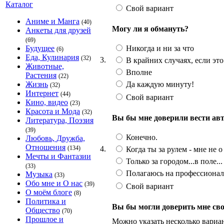
Каталог
Свой вариант
Аниме и Манга
(40)
Могу ли я обмануть?
Анкеты для друзей
(69)
Никогда и ни за что
Будущее
(6)
Еда, Кулинария
(32)
3.
В крайних случаях, если эт
Животные,
Вполне
Растения
(22)
Да каждую минуту!
Жизнь
(32)
Интернет
(44)
Свой вариант
Кино, видео
(23)
Красота и Мода
(32)
Вы бы мне доверили вести ав
Литература, Поэзия
(39)
Конечно.
Любовь, Дружба,
Отношения
4.
(134)
Когда ты за рулем - мне не о
Мечты и Фантазии
Только за городом...в поле...
(33)
Полагаюсь на профессионал
Музыка
(33)
Обо мне и О нас
(39)
Свой вариант
О моём блоге
(8)
Политика и
Вы бы могли доверить мне св
Общество
(70)
Прошлое и
Можно указать несколько вариа