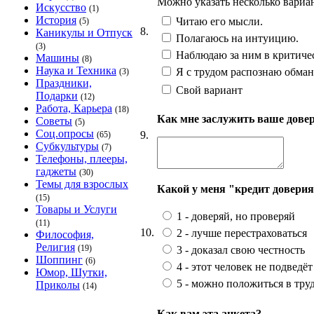
Можно указать несколько вариа
Искусство
(1)
История
Читаю его мысли.
(5)
8.
Каникулы и Отпуск
Полагаюсь на интуицию.
(3)
Наблюдаю за ним в критичес
Машины
(8)
Наука и Техника
Я с трудом распознаю обман.
(3)
Праздники,
Свой вариант
Подарки
(12)
Работа, Карьера
(18)
Как мне заслужить ваше дове
Советы
(5)
Соц.опросы
9.
(65)
Субкультуры
(7)
Телефоны, плееры,
гаджеты
(30)
Темы для взрослых
Какой у меня "кредит довери
(15)
Товары и Услуги
1 - доверяй, но проверяй
(11)
10.
2 - лучше перестраховаться
Философия,
Религия
(19)
3 - доказал свою честность
Шоппинг
(6)
4 - этот человек не подведёт
Юмор, Шутки,
5 - можно положиться в тр
Приколы
(14)
Как вам эта анкета?