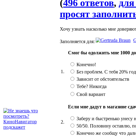
(
496 ответов
,
для
просят заполнить
Хочу узнать насколько мне доверяют
G
Заполняется для:
Смог бы одолжить мне 1000 до
Конечно!
1.
Без проблем. С тебя 20% го
Зависит от обстоятельств
Тебе? Никогда
Свой вариант
Если мне дадут в магазине сд
Заберу и быстренько унесу 
2.
50/50. Половину оставлю, п
Конечно же сообщу что дал