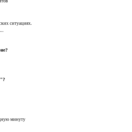
нтов
ких ситуациях.
..
рие?
я"?
удную минуту