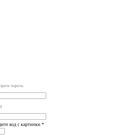
орите пароль
il
дите код с картинки
*