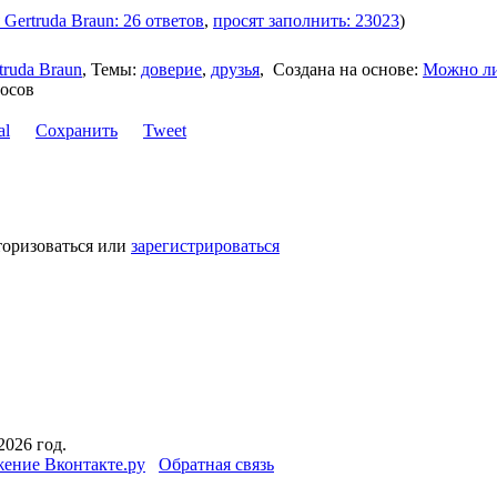
 Gertruda Braun: 26 ответов
,
просят заполнить: 23023
)
truda Braun
,
Темы:
доверие
,
друзья
,
Создана на основе:
Можно л
росов
Сохранить
Tweet
торизоваться или
зарегистрироваться
2026 год.
ение Вконтакте.ру
Обратная связь