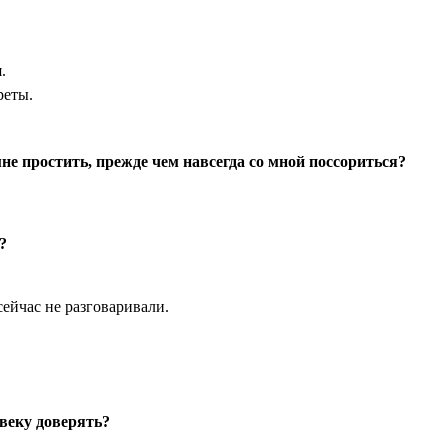
.
реты.
е простить, прежде чем навсегда со мной поссориться?
?
ейчас не разговаривали.
веку доверять?