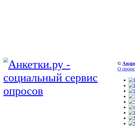
©
Андр
О проек