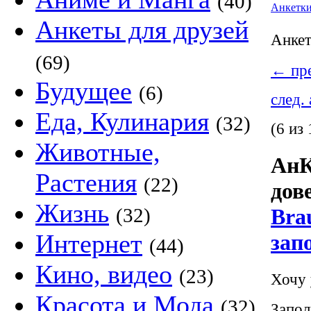
(40)
Анкетк
Анкеты для друзей
Анке
(69)
←
пре
Будущее
(6)
след.
Еда, Кулинария
(32)
(6 из 
Животные,
АнК
Растения
(22)
дов
Жизнь
(32)
Bra
Интернет
зап
(44)
Кино, видео
(23)
Хочу 
Красота и Мода
(32)
Запол