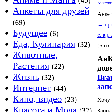
(40)
Анкетк
Анкеты для друзей
Анке
(69)
←
пре
Будущее
(6)
след.
Еда, Кулинария
(32)
(6 из 
Животные,
АнК
Растения
(22)
дов
Жизнь
Bra
(32)
зап
Интернет
(44)
Кино, видео
(23)
Хочу 
Красота и Мода
(32)
Запол