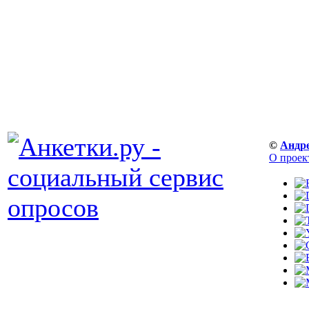
©
Андр
О проек