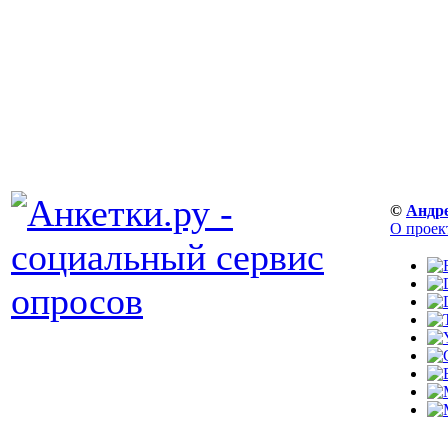
©
Андр
О проек