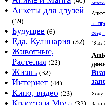
(40)
Анкетк
Анкеты для друзей
Анке
(69)
←
пре
Будущее
(6)
след.
Еда, Кулинария
(32)
(6 из 
Животные,
АнК
Растения
(22)
дов
Жизнь
Bra
(32)
зап
Интернет
(44)
Кино, видео
(23)
Хочу 
Красота и Мода
(32)
Запол