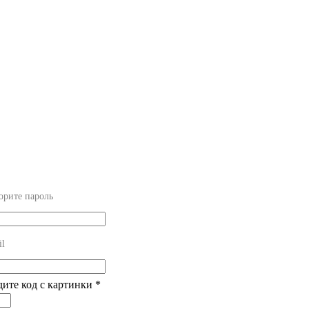
орите пароль
il
дите код с картинки
*