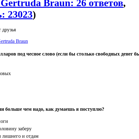
 Gertruda Braun: 26 ответов
,
: 23023
)
 друзья
ertruda Braun
лларов под чесное слово (если бы столько свободных денег б
довых
ачи больше чем надо, как думаешь я поступлю?
ноги
оловину заберу
и лишнего и отдам