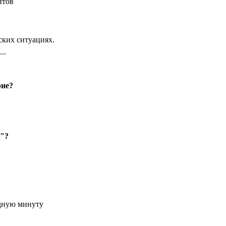
нтов
ких ситуациях.
..
рие?
я"?
удную минуту