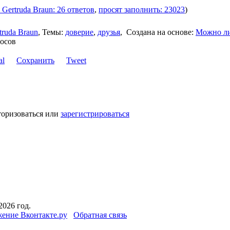
 Gertruda Braun: 26 ответов
,
просят заполнить: 23023
)
truda Braun
,
Темы:
доверие
,
друзья
,
Создана на основе:
Можно л
росов
Сохранить
Tweet
торизоваться или
зарегистрироваться
2026 год.
ение Вконтакте.ру
Обратная связь