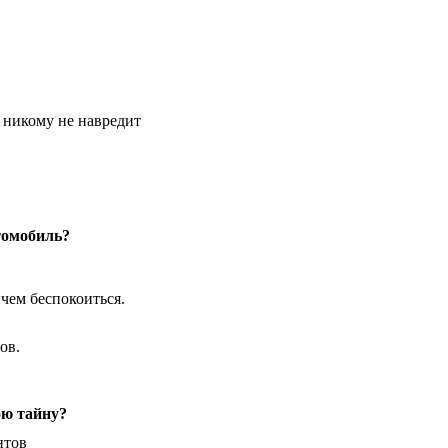
о никому не навредит
томобиль?
 чем беспокоиться.
ов.
ою тайну?
нтов