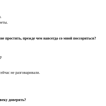
.
реты.
е простить, прежде чем навсегда со мной поссориться?
?
ейчас не разговаривали.
веку доверять?