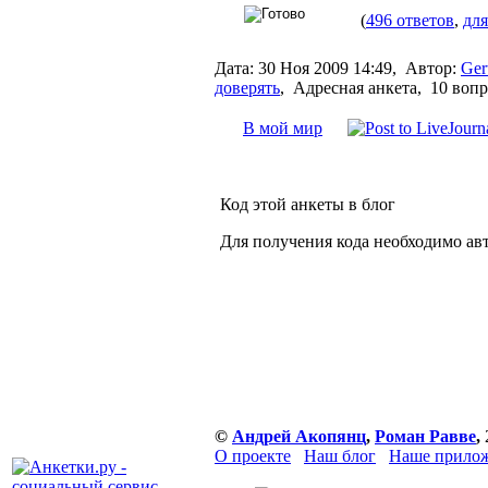
(
496 ответов
,
для
Дата:
30 Ноя 2009 14:49,
Автор:
Ger
доверять
,
Адресная анкета, 10 воп
В мой мир
Код этой анкеты в блог
Для получения кода необходимо ав
©
Андрей Акопянц
,
Роман Равве
,
О проекте
Наш блог
Наше прилож