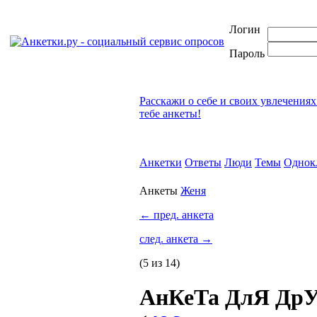
Логин
Пароль
Расскажи о себе и своих увлечениях
тебе анкеты!
Анкетки
Ответы
Люди
Темы
Однок
Анкеты
Женя
←
пред. анкета
след. анкета
→
(5 из 14)
АнКеТа ДлЯ ДрУ