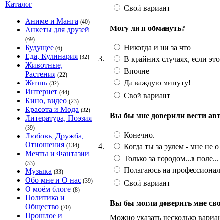
Каталог
Свой вариант
Аниме и Манга
(40)
Могу ли я обмануть?
Анкеты для друзей
(69)
Никогда и ни за что
Будущее
(6)
Еда, Кулинария
(32)
3.
В крайних случаях, если эт
Животные,
Вполне
Растения
(22)
Да каждую минуту!
Жизнь
(32)
Интернет
(44)
Свой вариант
Кино, видео
(23)
Красота и Мода
(32)
Вы бы мне доверили вести ав
Литература, Поэзия
(39)
Конечно.
Любовь, Дружба,
Отношения
4.
(134)
Когда ты за рулем - мне не о
Мечты и Фантазии
Только за городом...в поле...
(33)
Полагаюсь на профессионал
Музыка
(33)
Обо мне и О нас
(39)
Свой вариант
О моём блоге
(8)
Политика и
Вы бы могли доверить мне св
Общество
(70)
Прошлое и
Можно указать несколько вариа