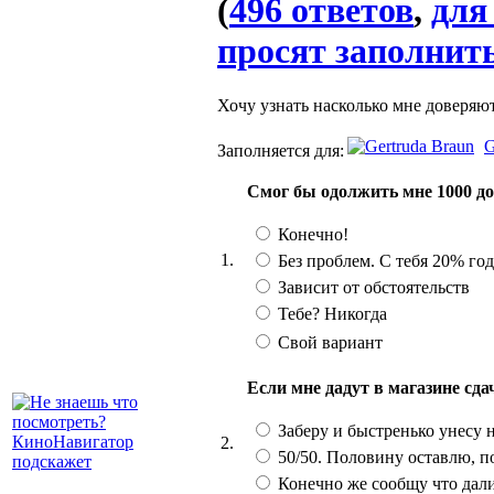
(
496 ответов
,
для
просят заполнить
Хочу узнать насколько мне доверяют
G
Заполняется для:
Смог бы одолжить мне 1000 до
Конечно!
1.
Без проблем. С тебя 20% го
Зависит от обстоятельств
Тебе? Никогда
Свой вариант
Если мне дадут в магазине сд
Заберу и быстренько унесу 
2.
50/50. Половину оставлю, п
Конечно же сообщу что дал