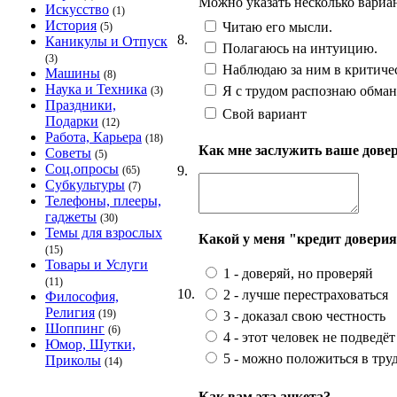
Можно указать несколько вариа
Искусство
(1)
История
Читаю его мысли.
(5)
8.
Каникулы и Отпуск
Полагаюсь на интуицию.
(3)
Наблюдаю за ним в критичес
Машины
(8)
Наука и Техника
Я с трудом распознаю обман.
(3)
Праздники,
Свой вариант
Подарки
(12)
Работа, Карьера
(18)
Как мне заслужить ваше дове
Советы
(5)
Соц.опросы
9.
(65)
Субкультуры
(7)
Телефоны, плееры,
гаджеты
(30)
Темы для взрослых
Какой у меня "кредит довери
(15)
Товары и Услуги
1 - доверяй, но проверяй
(11)
10.
2 - лучше перестраховаться
Философия,
Религия
(19)
3 - доказал свою честность
Шоппинг
(6)
4 - этот человек не подведёт
Юмор, Шутки,
5 - можно положиться в тр
Приколы
(14)
Как вам эта анкета?