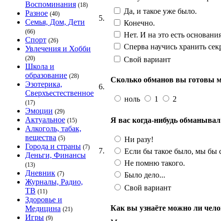
Воспоминания
(18)
Да, и такое уже было.
Разное
(40)
5.
Семья, Дом, Дети
Конечно.
(66)
Нет. И на это есть основания
Спорт
(26)
Сперва научись хранить сек
Увлечения и Хобби
(20)
Свой вариант
Школа и
образование
(28)
Сколько обманов вы готовы мн
Эзотерика,
6.
Сверхъестественное
ноль
1
2
(17)
Эмоции
(29)
Актуальное
Я вас когда-нибудь обманывал
(15)
Алкоголь, табак,
вещества
(5)
Ни разу!
Города и страны
(7)
7.
Если бы такое было, мы бы с
Деньги, Финансы
Не помню такого.
(13)
Дневник
(7)
Было дело...
Журналы, Радио,
Свой вариант
ТВ
(11)
Здоровье и
Как вы узнаёте можно ли чело
Медицина
(21)
Игры
(9)