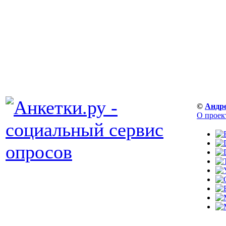
©
Андр
О проек