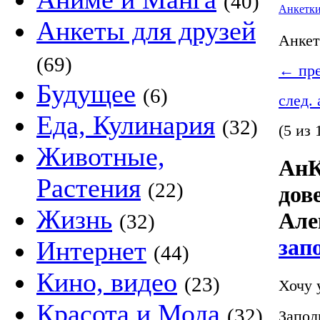
(40)
Анкетк
Анкеты для друзей
Анке
(69)
←
пре
Будущее
(6)
след.
Еда, Кулинария
(32)
(5 из 
Животные,
АнК
Растения
(22)
дов
Жизнь
Але
(32)
зап
Интернет
(44)
Кино, видео
(23)
Хочу 
Красота и Мода
(32)
Запол