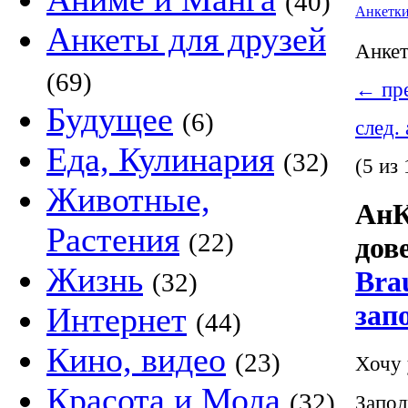
(40)
Анкетк
Анкеты для друзей
Анке
(69)
←
пре
Будущее
(6)
след.
Еда, Кулинария
(32)
(5 из 
Животные,
АнК
Растения
(22)
дов
Жизнь
Bra
(32)
зап
Интернет
(44)
Кино, видео
(23)
Хочу 
Красота и Мода
(32)
Запол