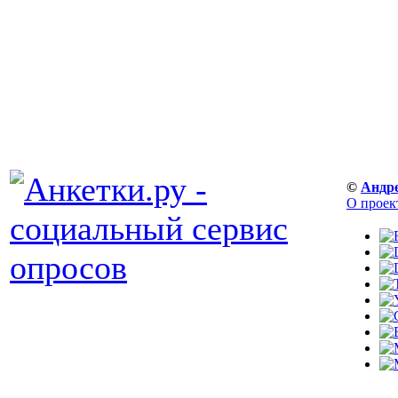
©
Андр
О проек