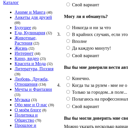
Каталог
Свой вариант
Аниме и Манга
(40)
Могу ли я обмануть?
Анкеты для друзей
(69)
Никогда и ни за что
Будущее
(6)
Еда, Кулинария
(32)
3.
В крайних случаях, если эт
Животные,
Вполне
Растения
(22)
Да каждую минуту!
Жизнь
(32)
Интернет
(44)
Свой вариант
Кино, видео
(23)
Красота и Мода
(32)
Вы бы мне доверили вести ав
Литература, Поэзия
(39)
Конечно.
Любовь, Дружба,
Отношения
4.
(134)
Когда ты за рулем - мне не о
Мечты и Фантазии
Только за городом...в поле...
(33)
Полагаюсь на профессионал
Музыка
(33)
Обо мне и О нас
(39)
Свой вариант
О моём блоге
(8)
Политика и
Вы бы могли доверить мне св
Общество
(70)
Прошлое и
Можно указать несколько вариа