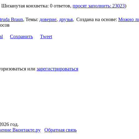
я Шизанутая конхветка: 0 ответов,
просят заполнить: 23023
)
truda Braun
,
Темы:
доверие
,
друзья
,
Создана на основе:
Можно л
росов
Сохранить
Tweet
торизоваться или
зарегистрироваться
2026 год.
ение Вконтакте.ру
Обратная связь