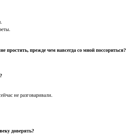
.
реты.
е простить, прежде чем навсегда со мной поссориться?
?
ейчас не разговаривали.
веку доверять?