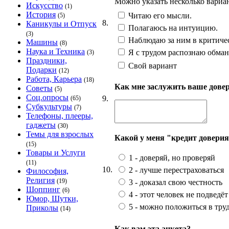
Можно указать несколько вариа
Искусство
(1)
История
Читаю его мысли.
(5)
8.
Каникулы и Отпуск
Полагаюсь на интуицию.
(3)
Наблюдаю за ним в критичес
Машины
(8)
Наука и Техника
Я с трудом распознаю обман.
(3)
Праздники,
Свой вариант
Подарки
(12)
Работа, Карьера
(18)
Как мне заслужить ваше дове
Советы
(5)
Соц.опросы
9.
(65)
Субкультуры
(7)
Телефоны, плееры,
гаджеты
(30)
Темы для взрослых
Какой у меня "кредит довери
(15)
Товары и Услуги
1 - доверяй, но проверяй
(11)
10.
2 - лучше перестраховаться
Философия,
Религия
(19)
3 - доказал свою честность
Шоппинг
(6)
4 - этот человек не подведёт
Юмор, Шутки,
5 - можно положиться в тр
Приколы
(14)
Как вам эта анкета?