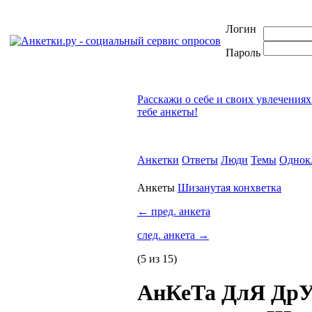
Логин
Пароль
Расскажи о себе и своих увлечениях
тебе анкеты!
Анкетки
Ответы
Люди
Темы
Однок
Анкеты
Шизанутая конхветка
←
пред. анкета
след. анкета
→
(5 из 15)
АнКеТа ДлЯ ДрУ