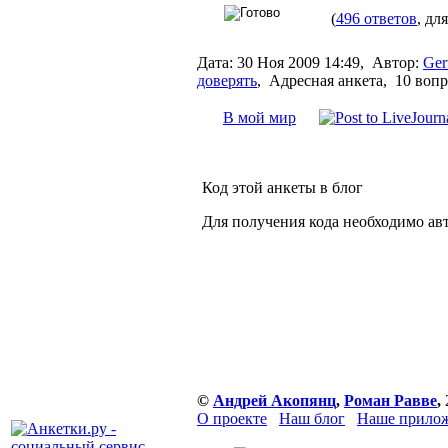
(
496 ответов
, дл
Дата:
30 Ноя 2009 14:49,
Автор:
Ger
доверять
,
Адресная анкета, 10 воп
В мой мир
Код этой анкеты в блог
Для получения кода необходимо ав
©
Андрей Акопянц
,
Роман Равве
,
О проекте
Наш блог
Наше прилож