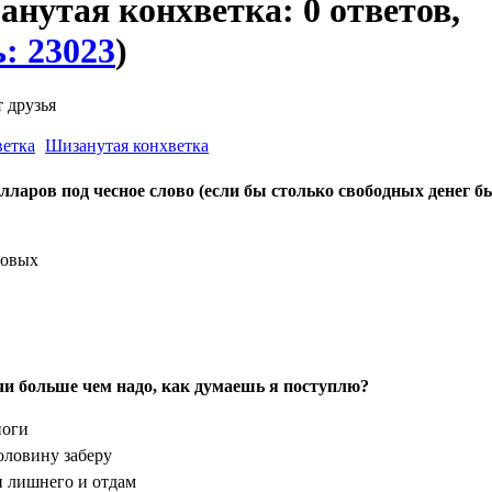
анутая конхветка: 0 ответов,
: 23023
)
 друзья
Шизанутая конхветка
лларов под чесное слово (если бы столько свободных денег б
довых
ачи больше чем надо, как думаешь я поступлю?
ноги
оловину заберу
и лишнего и отдам