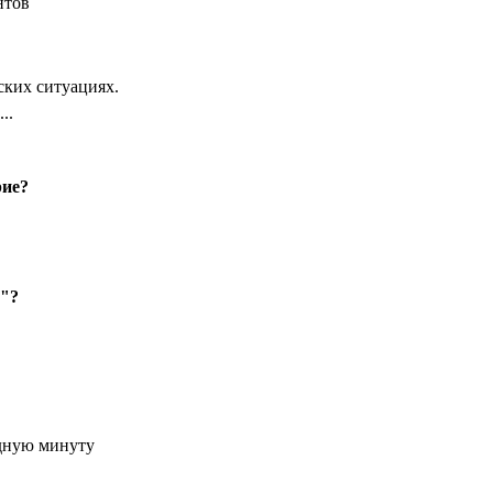
нтов
ких ситуациях.
..
рие?
я"?
удную минуту