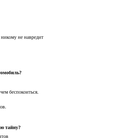
о никому не навредит
томобиль?
 чем беспокоиться.
ов.
ою тайну?
нтов