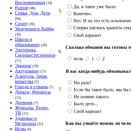
Воспоминания
(18)
Да, и такое уже было.
Разное
(40)
5.
Семья, Дом, Дети
Конечно.
(66)
Нет. И на это есть основания
Спорт
(26)
Сперва научись хранить сек
Увлечения и Хобби
(20)
Свой вариант
Школа и
образование
(28)
Сколько обманов вы готовы мн
Эзотерика,
6.
Сверхъестественное
ноль
1
2
(17)
Эмоции
(29)
Актуальное
Я вас когда-нибудь обманывал
(15)
Алкоголь, табак,
вещества
(5)
Ни разу!
Города и страны
(7)
7.
Если бы такое было, мы бы с
Деньги, Финансы
Не помню такого.
(13)
Дневник
(7)
Было дело...
Журналы, Радио,
Свой вариант
ТВ
(11)
Здоровье и
Как вы узнаёте можно ли чело
Медицина
(21)
Игры
(9)