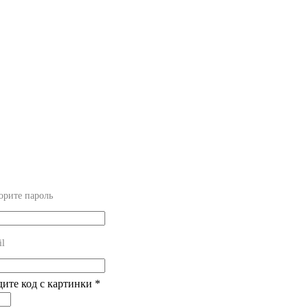
орите пароль
il
дите код с картинки
*